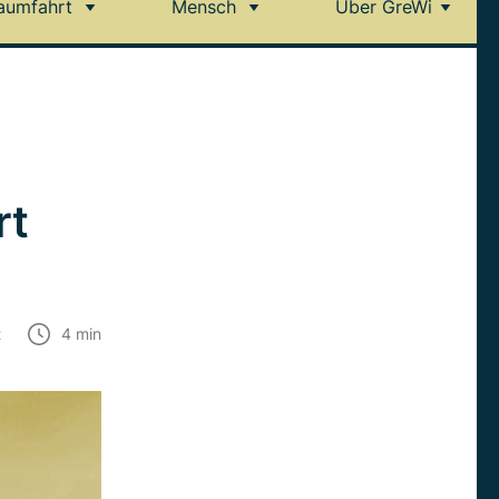
aumfahrt
Mensch
Über GreWi
rt
t
4
min