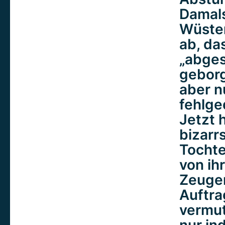
Damals
Wüsten
ab, da
„abges
geborg
aber n
fehlge
Jetzt 
bizarr
Tochte
von ih
Zeugen
Auftra
vermut