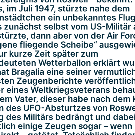
, im Juli 1947, stürzte nahe dem
städtchen ein unbekanntes Flug
s zunächst selbst vom US-Militär 
türzte, dann aber von der Air For
ene fliegende Scheibe“ ausgewi
ur kurze Zeit später zum
deuteten Wetterballon erklärt wu
hat Bragalia eine seiner vermutlic
sten Zeugenberichte veröffentlich
r eines Weltkriegsveterans beha
rem Vater, dieser habe nach dem 
 des UFO-Absturtzes von Roswel
g des Militärs bedrängt und dabe
lich einige Zeugen sogar – wenn