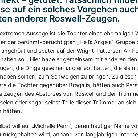
irekt – getötet. Tatsächlich finde
se auf ein solches Vorgehen auch
ten anderer Roswell-Zeugen.
 extremen Aussage ist die Tochter eines ehemaligen
 der der berühmt-berüchtigten „Hell’s Angels“-Gruppe
angehört und später auf der Wright-Patterson Air F
 haben soll. Hier habe er gemeinsam mit anderen den
ugen, die Dinge gesehen und erlebt hatten, die sie n
 haben sollten, zum Schweigen zu bringen. Zu diesen
ete die Tochter gegenüber Bragalia, hätten auch Per
die Zeugen des Absturzes von Roswell und der Trümm
eien oder sogar selbst Teile dieser Trümmer an sich
 hätten.
lbst will auf „Michelle Penn“, deren heutiger Name v
urückgehalten wird, anhand von langjährigen Interne