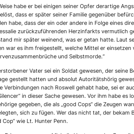
Weise habe er bei einigen seiner Opfer derartige Ang
elöst, dass er später seiner Familie gegenüber befür
en habe, dass der ein oder andere in Folge eines dire
essalie zurückzuführenden Herzinfarkts vermutlich 
estand mir später weinend, was er getan hatte. Laut s
n war es ihm freigestellt, welche Mittel er einsetzen w
ervenzusammenbrüche und Selbstmorde.“
erstorbener Vater sei ein Soldat gewesen, der seine B
rage gestellt hatten und absolut Autoritätshörig gewe
ne Verbindungen nach Roswell gehabt habe, sei er au
Silencer“ in dieser Sache gewesen. Vor ihm habe es lo
ehörige gegeben, die als „good Cops“ die Zeugen wa
legten, sich zu fügen. Wer das nicht tat, der bekam
 Cop“ wie Lt. Hunter Penn.