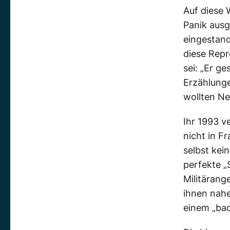
Auf diese 
Panik ausg
eingestand
diese Repr
sei: „Er g
Erzählunge
wollten N
Ihr 1993 v
nicht in F
selbst kei
perfekte „
Militärang
ihnen nahe
einem „bad