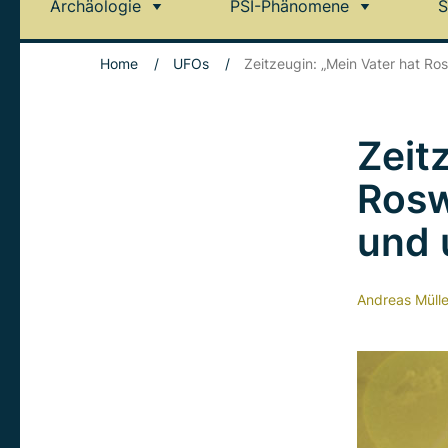
Archäologie
PSI-Phänomene
S
Home
/
UFOs
/
Zeitzeugin: „Mein Vater hat R
Zeit
Rosw
und 
Andreas Mülle