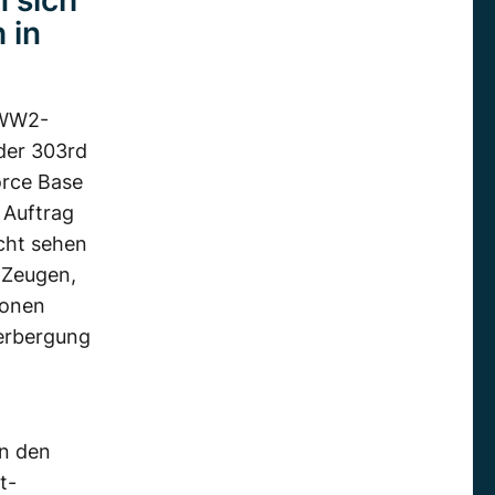
n sich
 in
 WW2-
 der 303rd
orce Base
 Auftrag
icht sehen
 Zeugen,
sonen
erbergung
on den
t-