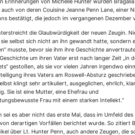
en Erinnerungen von Michelle Hunter wurden Bragalia
auch von deren Couisine Jeanne Penn Lane, einer N
ns bestätigt, die jedoch im vergangenen Dezember v
nterstreicht die Glaubwürdigkeit der neuen Zeugin. Ni
 sie selbst sich nicht an ihn gewandt hatte, sondern e
en“ musste, bevor sie ihm ihre Geschichte anvertraute
e Geschichte um ihren Vater erst nach langer Zeit „in 
ets“ gestoßen, als sie vor vielen Jahren irgendwo ein
teiligung ihres Vaters am Roswell-Absturz geschriebe
elbst klingt sehr artikuliert, ausgeglichen, ehrlich, kla
g. Sie ist eine Mutter, eine Ehefrau und
ungsbewusste Frau mit einem starken Intellekt.“
h sei es aber nicht das erste Mal, dass im Umfeld des
von derartigen Vorfällen berichtet wurde. So zitiert B
ikel über Lt. Hunter Penn, auch andere Zeugen, die 