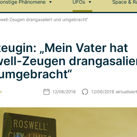
onstige Phänomene
UFOs
Space & R
oswell-Zeugen drangasaliert und umgebracht“
zeugin: „Mein Vater hat
ell-Zeugen drangasalie
umgebracht“
r
12/06/2018
12/06/2018 aktualisier