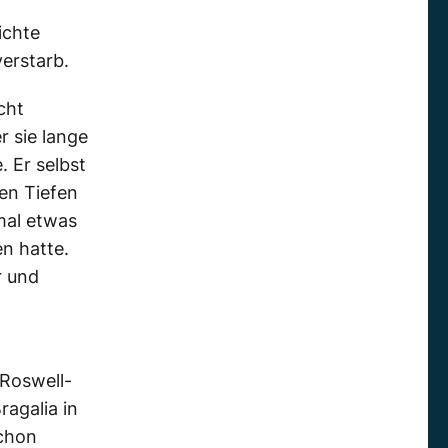
ichte
erstarb.
cht
r sie lange
. Er selbst
den Tiefen
mal etwas
n hatte.
r und
 Roswell-
ragalia in
schon