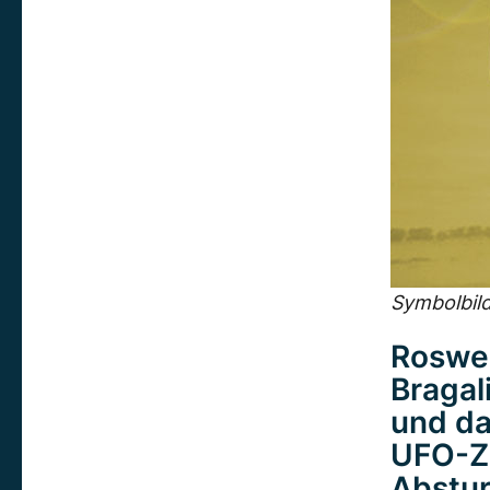
Symbolbild
Roswel
Bragal
und da
UFO-Ze
Abstur