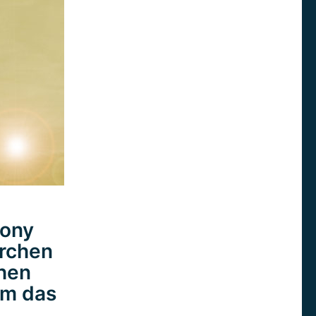
hony
erchen
chen
um das