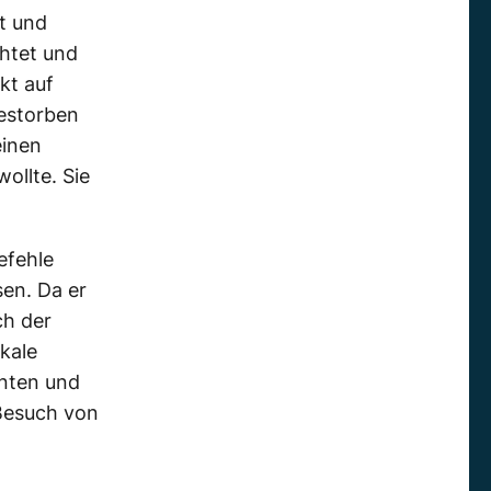
st und
chtet und
kt auf
gestorben
einen
ollte. Sie
efehle
sen. Da er
ch der
kale
rnten und
 Besuch von