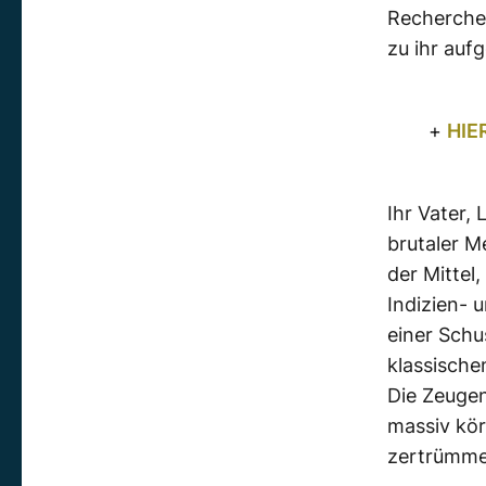
Recherche
zu ihr au
+
HIE
Ihr Vater,
brutaler M
der Mittel
Indizien- 
einer Schu
klassische
Die Zeugen
massiv kör
zertrümme