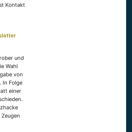
st Kontakt
letter
grober und
ie Wahl
sgabe von
 In Folge
att einer
schieden.
itzhacke
r Zeugen