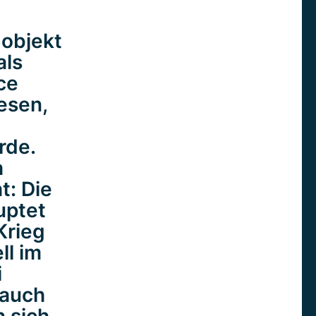
objekt
als
ce
esen,
rde.
h
t: Die
uptet
Krieg
l im
i
 auch