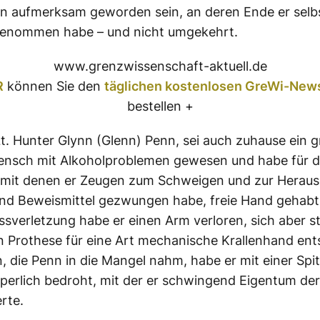
n aufmerksam geworden sein, an deren Ende er selb
fgenommen habe – und nicht umgekehrt.
www.grenzwissenschaft-aktuell.de
R
können Sie den
täglichen kostenlosen GreWi-News
bestellen +
 Lt. Hunter Glynn (Glenn) Penn, sei auch zuhause ein 
ensch mit Alkoholproblemen gewesen und habe für d
, mit denen er Zeugen zum Schweigen und zur Herau
und Beweismittel gezwungen habe, freie Hand gehabt.
ssverletzung habe er einen Arm verloren, sich aber st
n Prothese für eine Art mechanische Krallenhand ent
, die Penn in die Mangel nahm, habe er mit einer Sp
perlich bedroht, mit der er schwingend Eigentum de
rte.