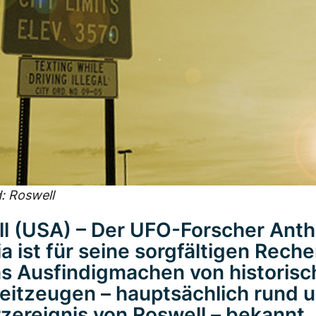
: Roswell
l (USA) – Der UFO-Forscher Ant
ia ist für seine sorgfältigen Rech
s Ausfindigmachen von historis
itzeugen – hauptsächlich rund 
zereignis von Roswell – bekannt.