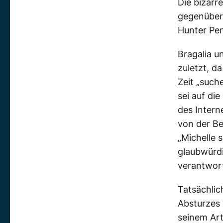
Die bizarr
gegenüber 
Hunter Pen
Bragalia u
zuletzt, da
Zeit „such
sei auf di
des Intern
von der Be
„Michelle s
glaubwürdi
verantwort
Tatsächlic
Absturzes 
seinem Art