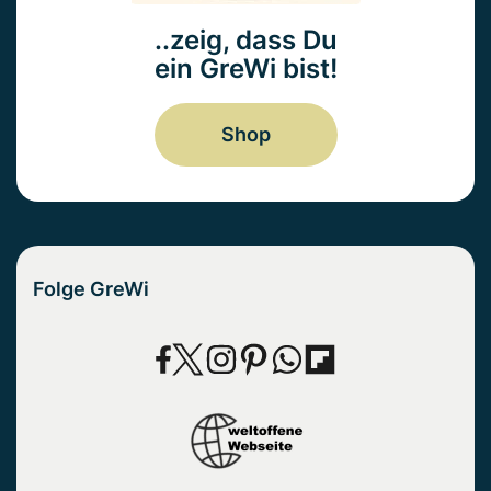
..zeig, dass Du
ein GreWi bist!
Shop
Folge GreWi