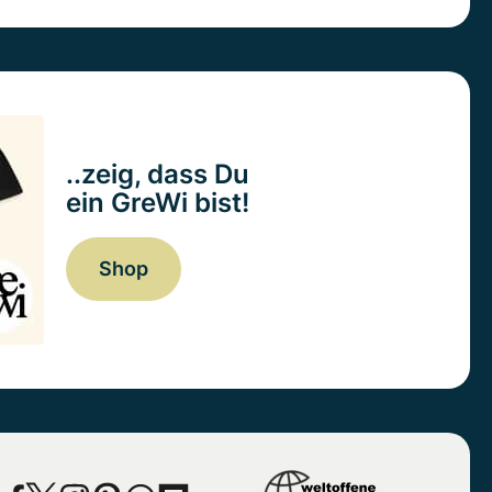
..zeig, dass Du
ein GreWi bist!
Shop