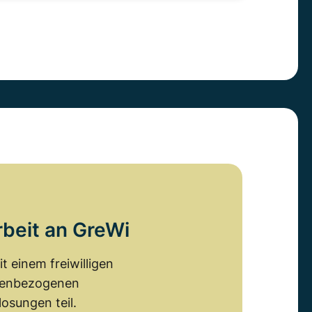
rbeit an GreWi
 einem freiwilligen
emenbezogenen
osungen teil.