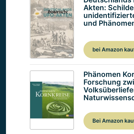
Akten: Schild
unidentifizier
und Phänomen
bei Amazon kau
Phänomen Kor
Forschung zw
Volksüberlief
Naturwissensc
Bei Amazon kau