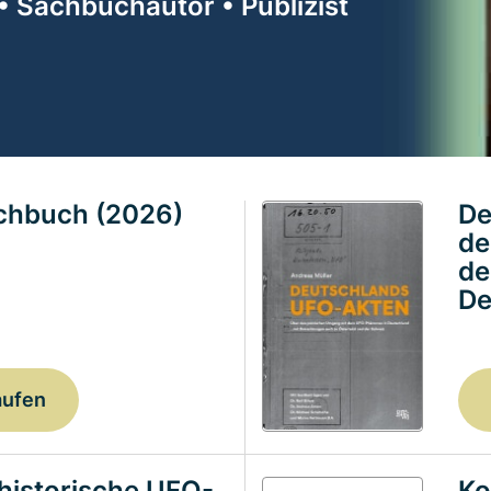
• Sachbuchautor • Publizist
achbuch (2026)
De
de
de
De
aufen
historische UFO-
Ko