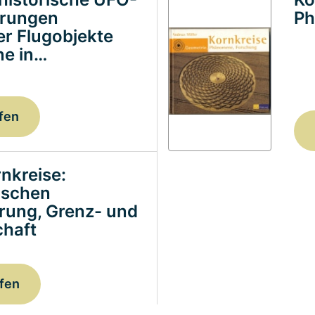
erungen
Ph
ter Flugobjekte
e in…
fen
nkreise:
ischen
erung, Grenz- und
haft
fen