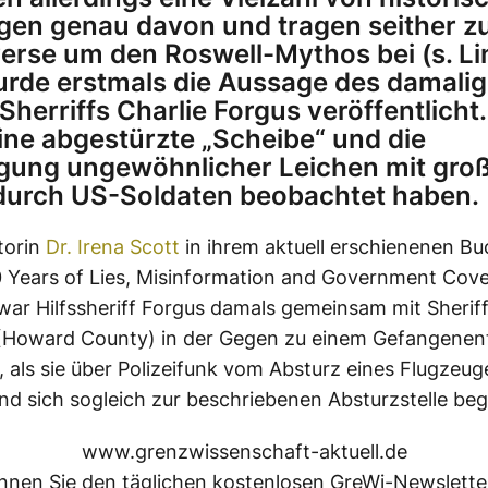
gen genau davon und tragen seither z
erse um den Roswell-Mythos bei (s. Li
urde erstmals die Aussage des damali
Sherriffs Charlie Forgus veröffentlicht
 eine abgestürzte „Scheibe“ und die
gung ungewöhnlicher Leichen mit gro
urch US-Soldaten beobachtet haben.
torin
Dr. Irena Scott
in ihrem aktuell erschienenen Bu
 Years of Lies, Misinformation and Government Cov
 war Hilfssheriff Forgus damals gemeinsam mit Sherif
 (Howard County) in der Gegen zu einem Gefangenen
 als sie über Polizeifunk vom Absturz eines Flugzeug
nd sich sogleich zur beschriebenen Absturzstelle be
www.grenzwissenschaft-aktuell.de
nen Sie den täglichen kostenlosen GreWi-Newsletter