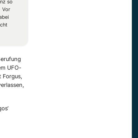
anz so
) Vor
abei
acht
 Berufung
dem UFO-
t Forgus,
erlassen,
gos‘