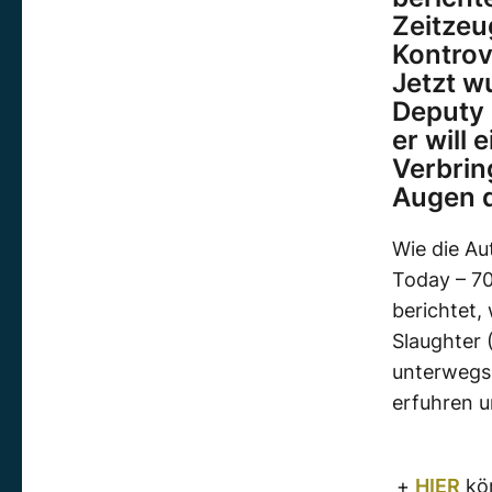
Zeitzeu
Kontrov
Jetzt w
Deputy 
er will
Verbrin
Augen d
Wie die Au
Today – 70
berichtet,
Slaughter
unterwegs,
erfuhren u
+
HIER
kön