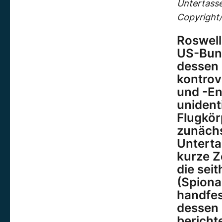
Untertasse
Copyright/
Roswell
US-Bund
dessen 
kontrov
und -En
unident
Flugkör
zunächs
Unterta
kurze Ze
die sei
(Spiona
handfes
dessen 
bericht