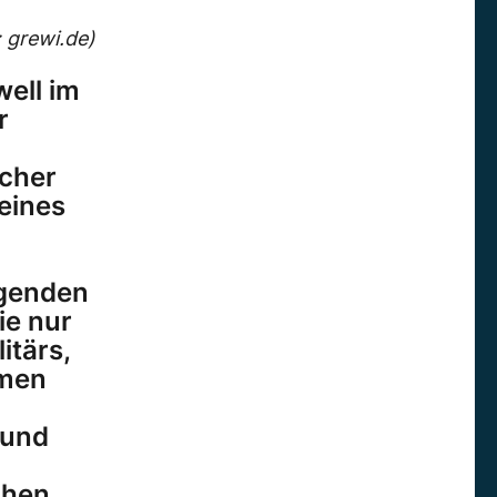
: grewi.de)
well im
r
scher
eines
egenden
ie nur
itärs,
imen
 und
chen