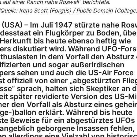
 auf einer Ranch nahe Roswell“ berichtete.
Quelle: Irena Scott (Forgus) / Public Domain (Collage
 (USA) – Im Juli 1947 stürzte nahe Ros
esstaat ein Flugkörper zu Boden, übe
Herkunft bis heute ebenso heftig wie
ers diskutiert wird. Während UFO-For
thusiasten in dem Vorfall den Absturz 
ifizierten und sogar außerirdischen
pers sehen und auch die US-Air Force
t offiziell von einer „abgestürzten Fli
sse“ sprach, halten sich Skeptiker an d
it später revidierte Version des US-Mil
ther den Vorfall als Absturz eines gehe
ge-)ballon erklärt. Während bis heute
te Beweise für ein abgestürztes UFOs
angeblich geborgene Insassen fehlen,
en allerdings eine Vielzahl von historis