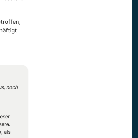
troffen,
häftigt
us, noch
ieser
sere.
, als