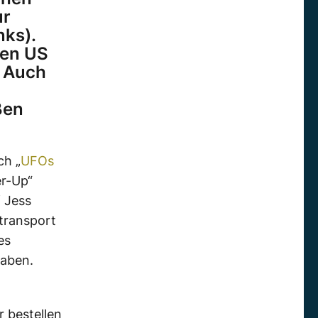
ur
nks).
gen US
. Auch
ßen
ch „
UFOs
er-Up“
f Jess
transport
es
gaben.
 bestellen