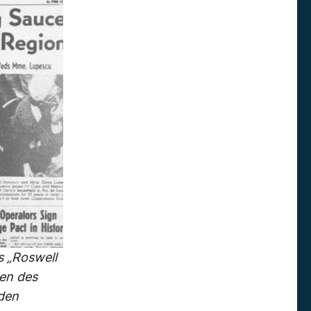
s „Roswell
nen des
nden