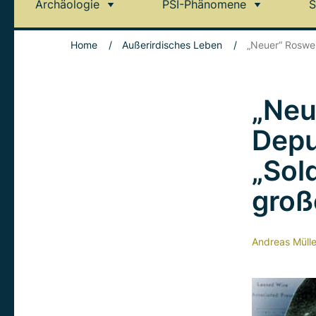
Archäologie
PSI-Phänomene
S
Home
/
Außerirdisches Leben
/
„Neuer“ Roswel
„Neu
Depu
„Sol
groß
Andreas Mülle