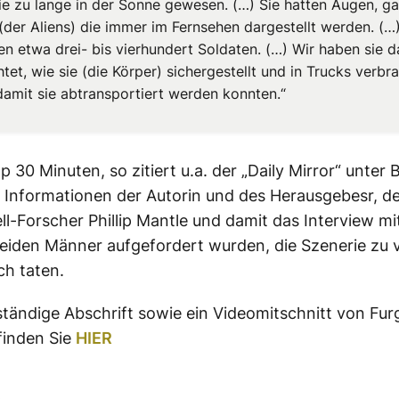
ie zu lange in der Sonne gewesen. (…) Sie hatten Augen, g
 (der Aliens) die immer im Fernsehen dargestellt werden. (…
en etwa drei- bis vierhundert Soldaten. (…) Wir haben sie d
et, wie sie (die Körper) sichergestellt und in Trucks verbr
damit sie abtransportiert werden konnten.“
 30 Minuten, so zitiert u.a. der „Daily Mirror“ unter
e Informationen der Autorin und des Herausgebesr, 
l-Forscher Phillip Mantle und damit das Interview mi
beiden Männer aufgefordert wurden, die Szenerie zu v
ch taten.
ständige Abschrift sowie ein Videomitschnitt von Fur
finden Sie
HIER