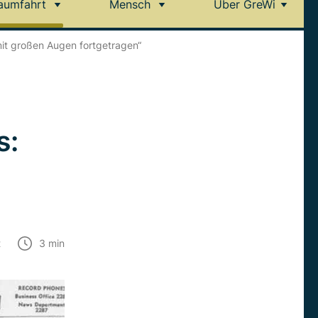
aumfahrt
Mensch
Über GreWi
it großen Augen fortgetragen“
s:
t
3
min