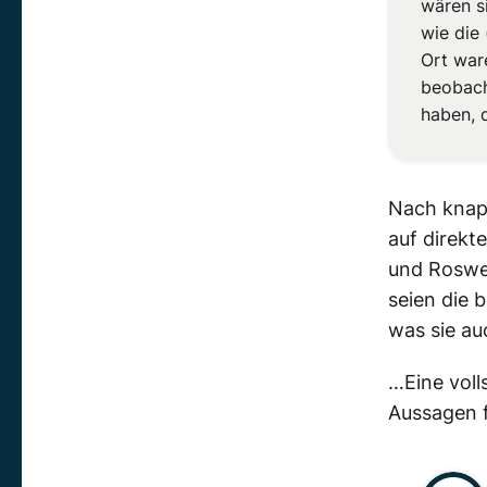
wären s
wie die
Ort war
beobacht
haben, 
Nach knapp
auf direkt
und Roswel
seien die 
was sie au
…Eine voll
Aussagen 