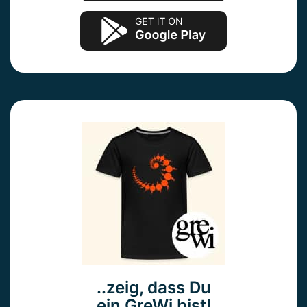
..zeig, dass Du
ein GreWi bist!