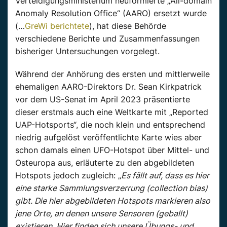
Verteidigungsministerium neuformierte „All-domain
Anomaly Resolution Office“ (AARO) ersetzt wurde
(…
GreWi berichtete
), hat diese Behörde
verschiedene Berichte und Zusammenfassungen
bisheriger Untersuchungen vorgelegt.
Während der Anhörung des ersten und mittlerweile
ehemaligen AARO-Direktors Dr. Sean Kirkpatrick
vor dem US-Senat im April 2023 präsentierte
dieser erstmals auch eine Weltkarte mit „Reported
UAP-Hotsports“, die noch klein und entsprechend
niedrig aufgelöst veröffentlichte Karte wies aber
schon damals einen UFO-Hotspot über Mittel- und
Osteuropa aus, erläuterte zu den abgebildeten
Hotspots jedoch zugleich: „
Es fällt auf, dass es hier
eine starke Sammlungsverzerrung (collection bias)
gibt. Die hier abgebildeten Hotspots markieren also
jene Orte, an denen unsere Sensoren (geballt)
existieren. Hier finden sich unsere Übungs- und