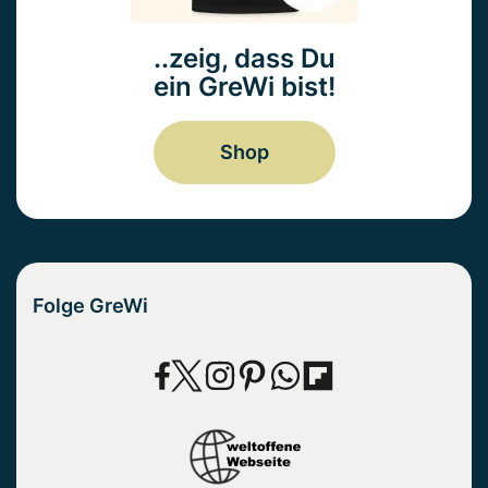
..zeig, dass Du
ein GreWi bist!
Shop
Folge GreWi