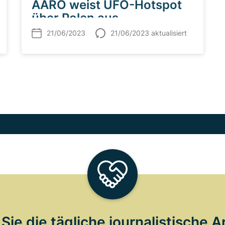
AARO weist UFO-Hotspot
über Polen aus
21/06/2023
21/06/2023 aktualisiert
Sie die tägliche journalistische A