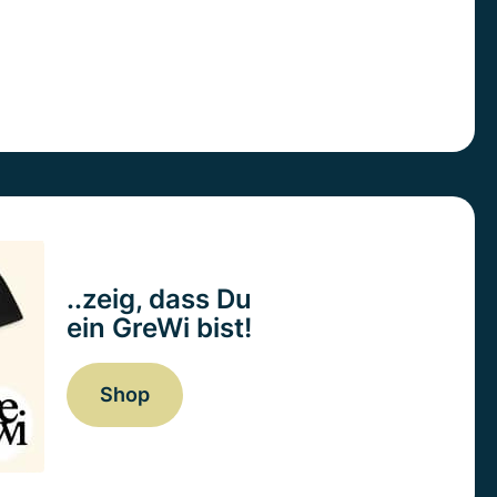
..zeig, dass Du
ein GreWi bist!
Shop