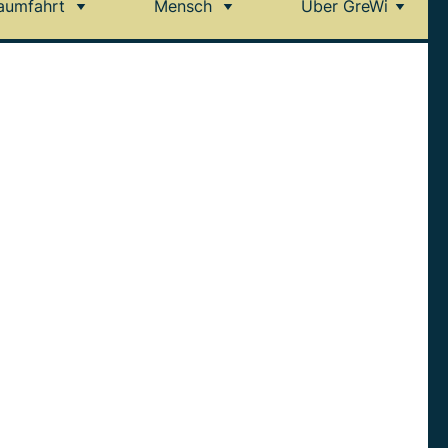
aumfahrt
Mensch
Über GreWi