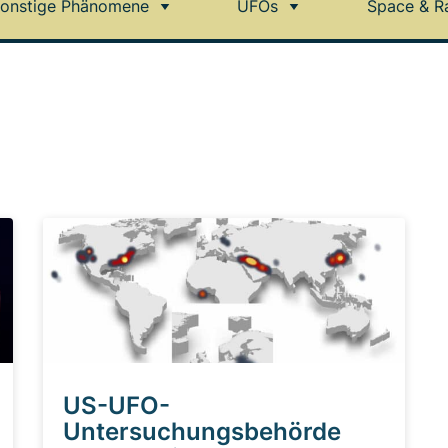
onstige Phänomene
UFOs
Space & R
US-UFO-
Untersuchungsbehörde