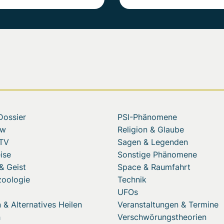
Dossier
PSI-Phänomene
ew
Religion & Glaube
 TV
Sagen & Legenden
ise
Sonstige Phänomene
& Geist
Space & Raumfahrt
zoologie
Technik
UFOs
 & Alternatives Heilen
Veranstaltungen & Termine
h
Verschwörungstheorien