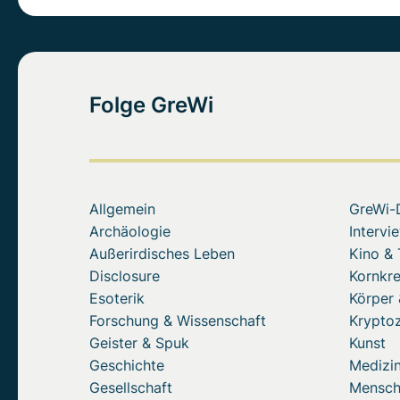
Folge GreWi
Allgemein
GreWi-
Archäologie
Intervi
Außerirdisches Leben
Kino &
Disclosure
Kornkre
Esoterik
Körper 
Forschung & Wissenschaft
Krypto
Geister & Spuk
Kunst
Geschichte
Medizin
Gesellschaft
Mensc