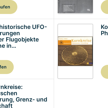
aufen
historische UFO-
Ko
erungen
Ph
ter Flugobjekte
e in…
fen
nkreise:
ischen
erung, Grenz- und
haft