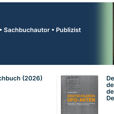
• Sachbuchautor • Publizist
achbuch (2026)
De
de
de
De