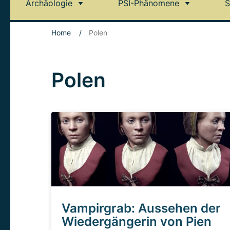
Archäologie
PSI-Phänomene
S
Home
/
Polen
Polen
Vampirgrab: Aussehen der
Wiedergängerin von Pien