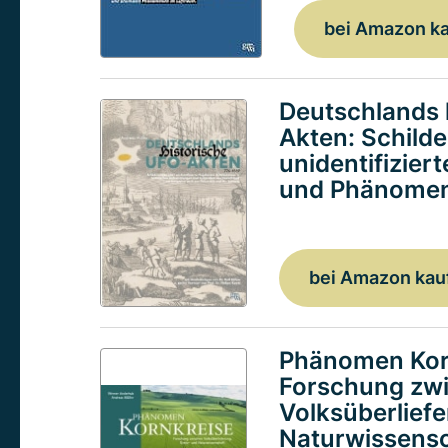
bei Amazon k
Deutschlands 
Akten: Schild
unidentifizier
und Phänomen
bei Amazon kau
Phänomen Kor
Forschung zw
Volksüberlief
Naturwissensc