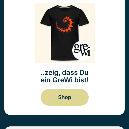
..zeig, dass Du
ein GreWi bist!
Shop