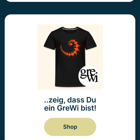
..zeig, dass Du
ein GreWi bist!
Shop