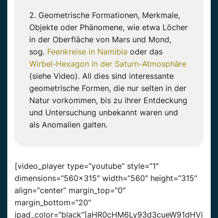
2. Geometrische Formationen, Merkmale,
Objekte oder Phänomene, wie etwa Löcher
in der Oberfläche von Mars und Mond,
sog.
Feenkreise in Namibia
oder das
Wirbel-Hexagon in der Saturn-Atmosphäre
(siehe Video). All dies sind interessante
geometrische Formen, die nur selten in der
Natur vorkommen, bis zu ihrer Entdeckung
und Untersuchung unbekannt waren und
als Anomalien galten.
[video_player type=“youtube“ style=“1″
dimensions=“560×315″ width=“560″ height=“315″
align=“center“ margin_top=“0″
margin_bottom=“20″
ipad_color=“black“]aHR0cHM6Ly93d3cueW91dHVi