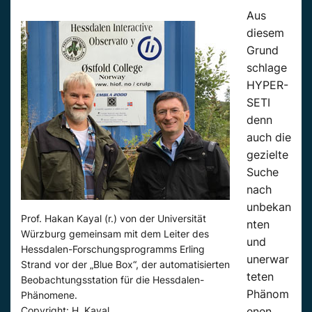
Aus
diesem
Grund
schlage
HYPER-
SETI
denn
auch die
gezielte
Suche
nach
unbekan
Prof. Hakan Kayal (r.) von der Universität
nten
Würzburg gemeinsam mit dem Leiter des
und
Hessdalen-Forschungsprogramms Erling
unerwar
Strand vor der „Blue Box“, der automatisierten
teten
Beobachtungsstation für die Hessdalen-
Phänom
Phänomene.
Copyright: H. Kayal
enen