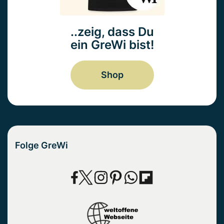
..zeig, dass Du
ein GreWi bist!
Shop
Folge GreWi