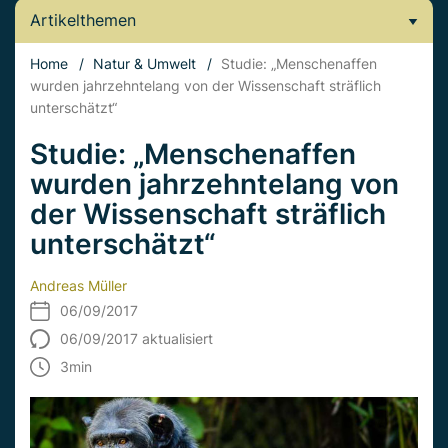
Artikelthemen
Home
/
Natur & Umwelt
/
Studie: „Menschenaffen
wurden jahrzehntelang von der Wissenschaft sträflich
unterschätzt“
Studie: „Menschenaffen
wurden jahrzehntelang von
der Wissenschaft sträflich
unterschätzt“
Andreas Müller
06/09/2017
06/09/2017 aktualisiert
3
min