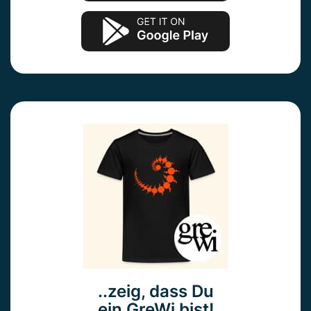
..zeig, dass Du
ein GreWi bist!