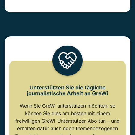
Unterstützen Sie die tägliche
journalistische Arbeit an GreWi
Wenn Sie GreWi unterstützen möchten, so
können Sie dies am besten mit einem
freiwilligen GreWi-Unterstützer-Abo tun – und
erhalten dafür auch noch themenbezogenen