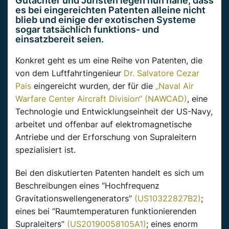
Gutachter und Juristen legen nun nahe, dass
es bei eingereichten Patenten alleine nicht
blieb und einige der exotischen Systeme
sogar tatsächlich funktions- und
einsatzbereit seien.
Konkret geht es um eine Reihe von Patenten, die
von dem Luftfahrtingenieur
Dr. Salvatore Cezar
Pais
eingereicht wurden, der für die
„Naval Air
Warfare Center Aircraft Division“ (NAWCAD)
, eine
Technologie und Entwicklungseinheit der US-Navy,
arbeitet und offenbar auf elektromagnetische
Antriebe und der Erforschung von Supraleitern
spezialisiert ist.
Bei den diskutierten Patenten handelt es sich um
Beschreibungen eines “Hochfrequenz
Gravitationswellengenerators”
(US10322827B2)
;
eines bei “Raumtemperaturen funktionierenden
Supraleiters”
(US20190058105A1)
; eines enorm