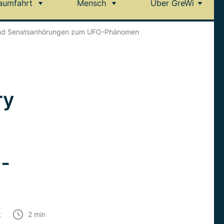
aumfahrt
Mensch
Über GreWi
 und Senatsanhörungen zum UFO-Phänomen
ry
-
t
2
min