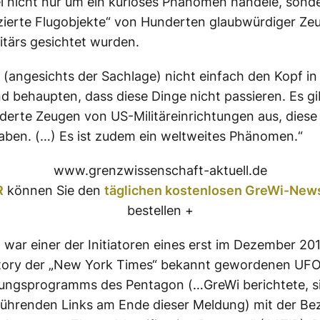
ei nicht nur um ein kurioses Phänomen handele, sond
izierte Flugobjekte“ von Hunderten glaubwürdiger Z
itärs gesichtet wurden.
(angesichts der Sachlage) nicht einfach den Kopf i
d behaupten, dass diese Dinge nicht passieren. Es gibt
erte Zeugen von US-Militäreinrichtungen aus, diese
ben. (…) Es ist zudem ein weltweites Phänomen.“
www.grenzwissenschaft-aktuell.de
R
können Sie den
täglichen kostenlosen GreWi-News
bestellen +
t war einer der Initiatoren eines erst im Dezember 20
lstory der „New York Times“ bekannt gewordenen UF
ungsprogramms des Pentagon (…GreWi berichtete, s
führenden Links am Ende dieser Meldung) mit der B