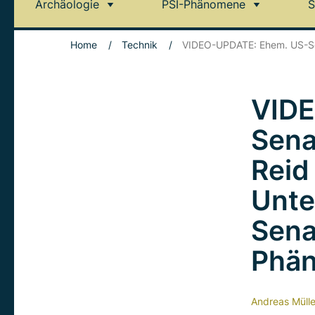
Archäologie
PSI-Phänomene
S
Home
/
Technik
/
VIDEO-UPDATE: Ehem. US-Se
VIDE
Sena
Reid
Unte
Sena
Phä
Andreas Mülle