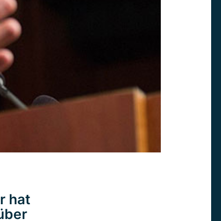
r hat
über