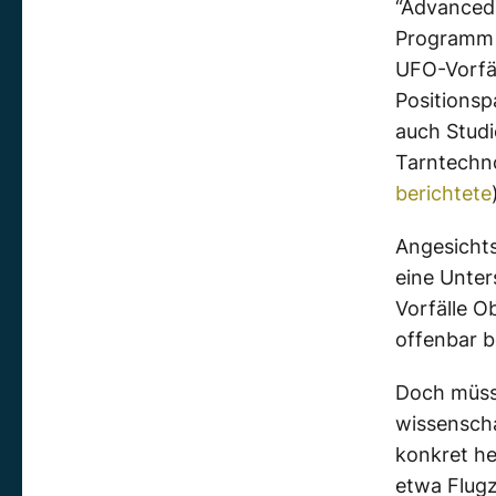
“Advanced 
Programm b
UFO-Vorfäl
Positionsp
auch Studi
Tarntechno
berichtete
Angesichts
eine Unte
Vorfälle O
offenbar b
Doch müsse
wissensch
konkret he
etwa Flugz