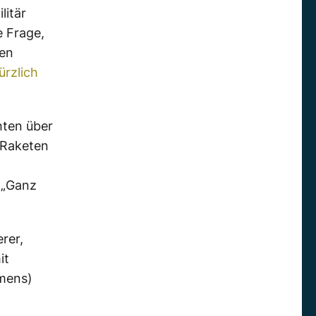
litär
e Frage,
den
ürzlich
hten über
e Raketen
: „Ganz
rer,
it
omens)