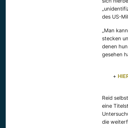
sich hierb
„unidentif
des US-Mil
„Man kann 
stecken un
denen hund
gesehen ha
+
HIE
Reid selbs
eine Tite
Untersuch
die weiter