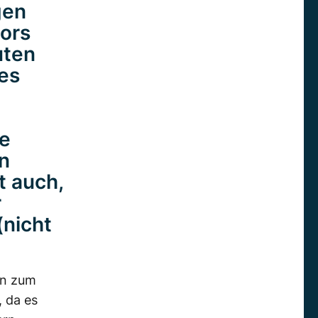
gen
ors
uten
es
e
n
t auch,
r
(nicht
en zum
 da es