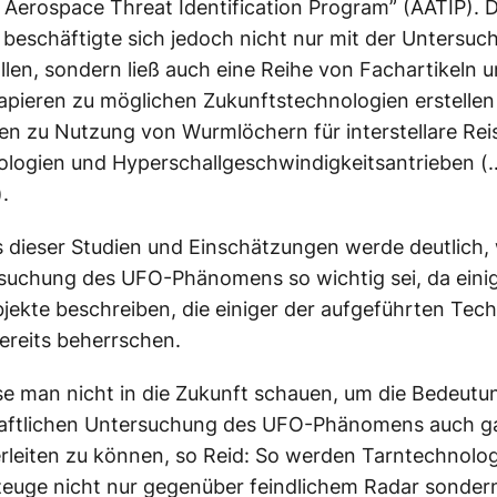
Aerospace Threat Identification Program” (AATIP). D
eschäftigte sich jedoch nicht nur mit der Untersuc
len, sondern ließ auch eine Reihe von Fachartikeln 
apieren zu möglichen Zukunftstechnologien erstellen
en zu Nutzung von Wurmlöchern für interstellare Rei
logien und Hyperschallgeschwindigkeitsantrieben (
).
 dieser Studien und Einschätzungen werde deutlich
rsuchung des UFO-Phänomens so wichtig sei, da ein
bjekte beschreiben, die einiger der aufgeführten Tec
ereits beherrschen.
 man nicht in die Zukunft schauen, um die Bedeutun
aftlichen Untersuchung des UFO-Phänomens auch g
rleiten zu können, so Reid: So werden Tarntechnolog
euge nicht nur gegenüber feindlichem Radar sonder