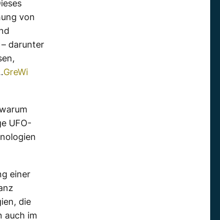
ieses
hung von
und
 – darunter
sen,
…
GreWi
, warum
ige UFO-
hnologien
g einer
anz
ien, die
n auch im