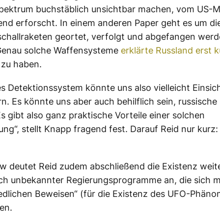
Spektrum buchstäblich unsichtbar machen, vom US-Mi
nd erforscht. In einem anderen Paper geht es um di
challraketen geortet, verfolgt und abgefangen wer
Genau solche Waffensysteme
erklärte Russland erst k
 zu haben.
es Detektionssystem könnte uns also vielleicht Einsic
rn. Es könnte uns aber auch behilflich sein, russisch
Es gibt also ganz praktische Vorteile einer solchen
ng“, stellt Knapp fragend fest. Darauf Reid nur kurz
ew deutet Reid zudem abschließend die Existenz weite
ch unbekannter Regierungsprogramme an, die sich m
edlichen Beweisen“ (für die Existenz des UFO-Phän
en.