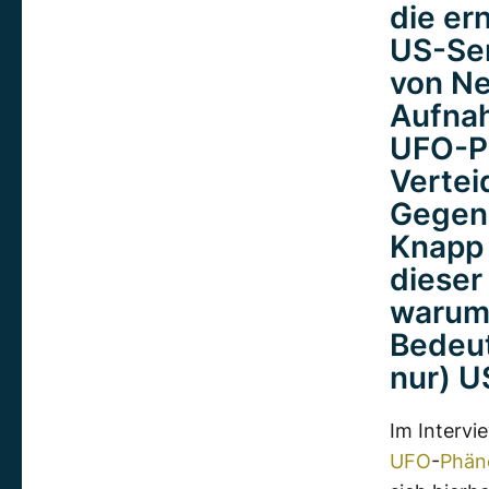
die er
US-Sen
von Ne
Aufnah
UFO-P
Vertei
Gegen
Knapp 
dieser
warum
Bedeut
nur) U
Im Intervi
UFO
-
Phä