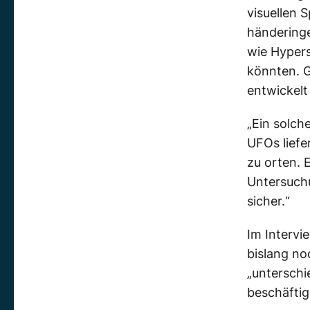
visuellen 
händeringe
wie Hypers
könnten. 
entwickelt
„Ein solch
UFOs liefe
zu orten. 
Untersuchu
sicher.“
Im Intervi
bislang no
„unterschi
beschäftig