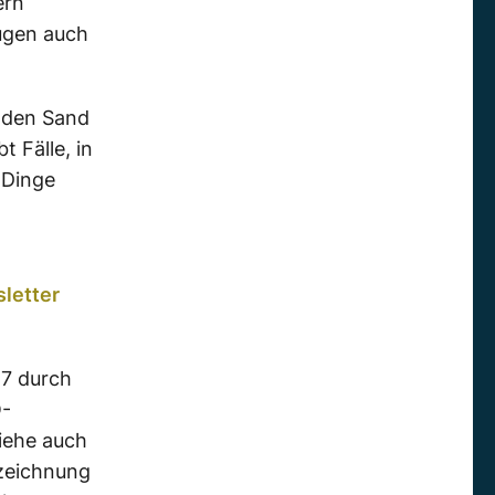
ern
eugen auch
n den Sand
 Fälle, in
 Dinge
letter
17 durch
O-
iehe auch
ezeichnung