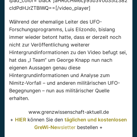
ipad_color=“black“]aHR0cHM6Ly95b3V0dS5iZS82
cldPdHJrZTBIWQ==[/video_player]
Während der ehemalige Leiter des UFO-
Forschungsprogramms, Luis Elizondo, bislang
immer wieder betont hatte, dass er derzeit noch
nicht zur Veröffentlichung weiterer
Hintergrundinformationen zu den Video befugt sei,
hat das „I Team“ um George Knapp nun nach
eigenen Aussagen genau diese
Hintergrundinformationen und Analyse zum
Nimitz-Vorfall – und anderen militärischen UFO-
Begegnungen – nun aus militärischer Quelle
erhalten.
www.grenzwissenschaft-aktuell.de
+
HIER
können Sie den
täglichen und kostenlosen
GreWi-Ne
wsletter
bestellen +