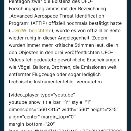
Pentagon zwar die Existenz des UFO-
Forschungsprogramms mit der Bezeichnung
„Advanced Aerospace Threat Identification
Program“ (ATTIP) offiziell nochmals bestätigt hatte
(…
GreWi berichtete
), wurde es von offizieller Seite
wieder ruhig in dieser Angelegenheit. Zudem
wurden immer mehr kritische Stimmen laut, die in
den Objekten in den drei veröffentlichten UFO-
Videos fehlgedeutete gewöhnliche Erscheinungen
wie Vögel, Ballons, Drohnen, die Emissionen weit
entfernter Flugzeuge oder sogar lediglich
technische Instrumentenfehler vermuteten.
[video_player type=“youtube“
youtube_show_title_bar=“Y“ style=“1″
dimensions=“560×315″ width=“560″ height=“315″
align=“center“ margin_top=“0″
margin_bottom=“20″