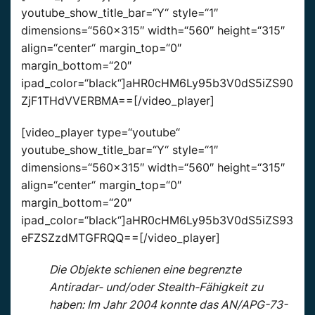
youtube_show_title_bar=“Y“ style=“1″
dimensions=“560×315″ width=“560″ height=“315″
align=“center“ margin_top=“0″
margin_bottom=“20″
ipad_color=“black“]aHR0cHM6Ly95b3V0dS5iZS90
ZjF1THdVVERBMA==[/video_player]
[video_player type=“youtube“
youtube_show_title_bar=“Y“ style=“1″
dimensions=“560×315″ width=“560″ height=“315″
align=“center“ margin_top=“0″
margin_bottom=“20″
ipad_color=“black“]aHR0cHM6Ly95b3V0dS5iZS93
eFZSZzdMTGFRQQ==[/video_player]
Die Objekte schienen eine begrenzte
Antiradar- und/oder Stealth-Fähigkeit zu
haben: Im Jahr 2004 konnte das AN/APG-73-