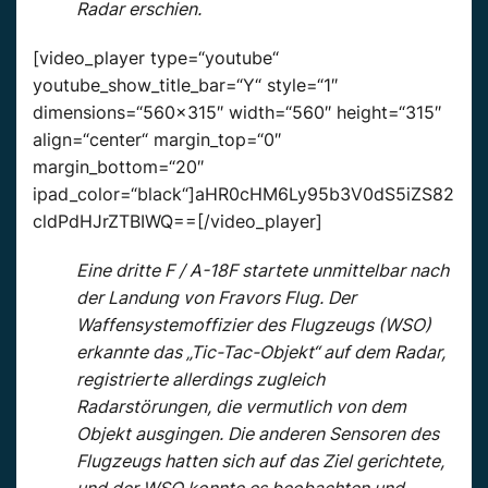
Radar erschien.
[video_player type=“youtube“
youtube_show_title_bar=“Y“ style=“1″
dimensions=“560×315″ width=“560″ height=“315″
align=“center“ margin_top=“0″
margin_bottom=“20″
ipad_color=“black“]aHR0cHM6Ly95b3V0dS5iZS82
cldPdHJrZTBIWQ==[/video_player]
Eine dritte F / A-18F startete unmittelbar nach
der Landung von Fravors Flug. Der
Waffensystemoffizier des Flugzeugs (WSO)
erkannte das „Tic-Tac-Objekt“ auf dem Radar,
registrierte allerdings zugleich
Radarstörungen, die vermutlich von dem
Objekt ausgingen. Die anderen Sensoren des
Flugzeugs hatten sich auf das Ziel gerichtete,