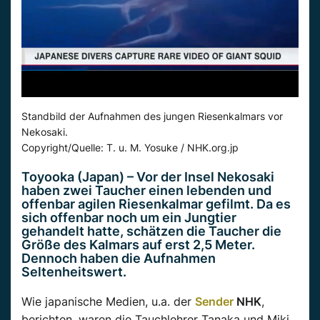
Standbild der Aufnahmen des jungen Riesenkalmars vor
Nekosaki.
Copyright/Quelle: T. u. M. Yosuke / NHK.org.jp
Toyooka
(Japan) –
Vor
der Insel
Nekosaki
haben zwei
Taucher
einen lebenden und
offenbar
agilen Riesenkalmar gefilmt. Da es
sich
offenbar
noch um ein Jungtier
gehandelt hatte, schätzen die
Taucher
die
Größe des Kalmars auf erst 2,5 Meter.
Dennoch haben die Aufnahmen
Seltenheitswert.
Wie japanische Medien,
u.a.
der
Sender
NHK
,
berichten, waren die Tauchlehrer
Tanaka
und Miki