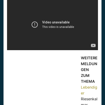
WEITERE
MELDUN
GEN
ZUM
THEMA
Lebendig
er
Riesenkal
mar