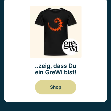
..zeig, dass Du
ein GreWi bist!
Shop