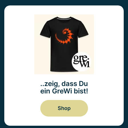
..zeig, dass Du
ein GreWi bist!
Shop