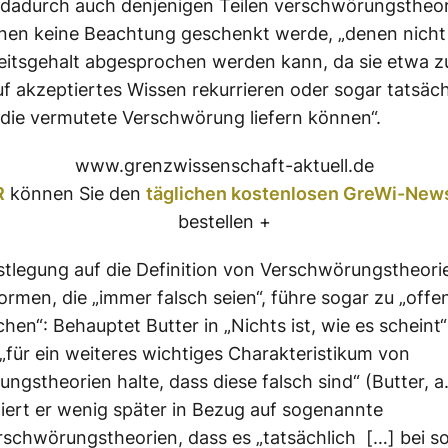
 dadurch auch denjenigen Teilen verschwörungstheor
nen keine Beachtung geschenkt werde, „denen nicht
eitsgehalt abgesprochen werden kann, da sie etwa 
uf akzeptiertes Wissen rekurrieren oder sogar tatsäch
 die vermutete Verschwörung liefern können“.
www.grenzwissenschaft-aktuell.de
R
können Sie den
täglichen kostenlosen GreWi-News
bestellen +
stlegung auf die Definition von Verschwörungstheorie
rmen, die „immer falsch seien“, führe sogar zu „offe
hen“: Behauptet Butter in „Nichts ist, wie es scheint
 „für ein weiteres wichtiges Charakteristikum von
ngstheorien halte, dass diese falsch sind“ (Butter, a.
tiert er wenig später in Bezug auf sogenannte
rschwörungstheorien, dass es „tatsächlich […] bei s