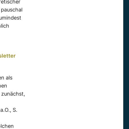
etischer
 pauschal
zumindest
lich
letter
n als
nen
“ zunächst,
a.O., S.
olchen