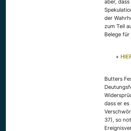
aber, dass
Spekulatio
der Wahrh
zum Teil a
Belege für
+
HIE
Butters Fe
Deutungsfo
Widersprüc
dass er es
Verschwöru
37), so no
Ereignisve