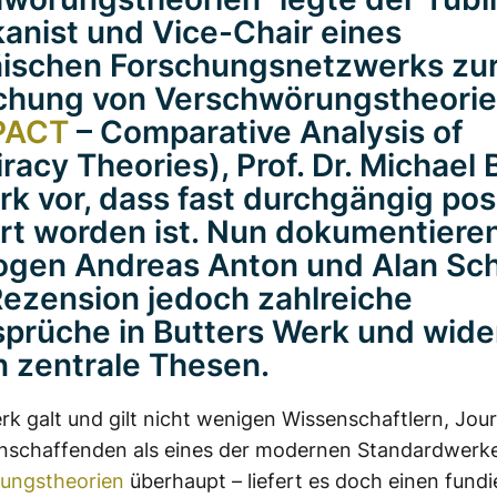
anist und Vice-Chair eines
ischen Forschungsnetzwerks zu
chung von Verschwörungstheori
PACT
– Comparative Analysis of
racy Theories), Prof. Dr. Michael B
rk vor, dass fast durchgängig posi
ert worden ist. Nun dokumentieren
ogen Andreas Anton und Alan Sch
Rezension jedoch zahlreiche
prüche in Butters Werk und wide
 zentrale Thesen.
rk galt und gilt nicht wenigen Wissenschaftlern, Jour
nschaffenden als eines der modernen Standardwerk
ungstheorien
überhaupt – liefert es doch einen fundi