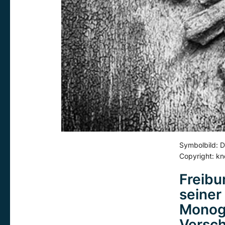
Symbolbild: D
Copyright: kn
Freibu
seiner
Monogr
Versch