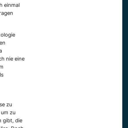
ch einmal
fragen
tologie
hen
a
h nie eine
Im
ls
se zu
, um zu
gibt, die