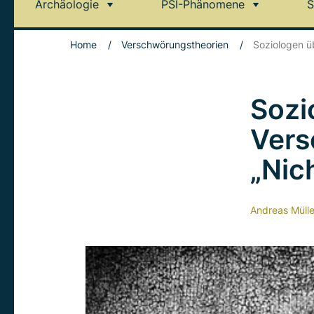
Archäologie
PSI-Phänomene
S
Home
/
Verschwörungstheorien
/
Soziologen üb
Sozi
Vers
„Nich
Andreas Mülle