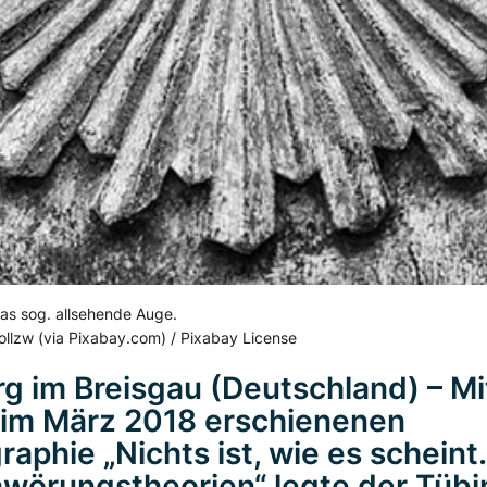
as sog. allsehende Auge.
ollzw (via Pixabay.com) / Pixabay License
rg im Breisgau (Deutschland) – Mi
 im März 2018 erschienenen
aphie „Nichts ist, wie es scheint
wörungstheorien“ legte der Tübi