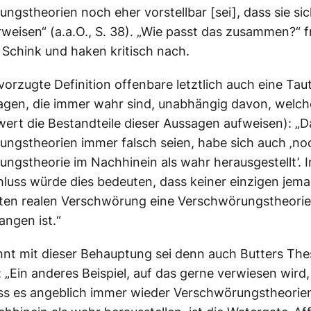
ngstheorien noch eher vorstellbar [sei], dass sie si
rweisen“ (a.a.O., S. 38). „Wie passt das zusammen?“ 
Schink und haken kritisch nach.
vorzugte Definition offenbare letztlich auch eine Tau
agen, die immer wahr sind, unabhängig davon, welc
ert die Bestandteile dieser Aussagen aufweisen): „D
ngstheorien immer falsch seien, habe sich auch ‚noc
ngstheorie im Nachhinein als wahr herausgestellt’. 
uss würde dies bedeuten, dass keiner einzigen jema
ten realen Verschwörung eine Verschwörungstheorie
ngen ist.“
nt mit dieser Behauptung sei denn auch Butters The
 „Ein anderes Beispiel, auf das gerne verwiesen wird
ss es angeblich immer wieder Verschwörungstheorien 