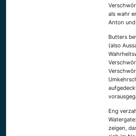
Verschwöru
als wahr e
Anton und 
Butters be
(also Auss
Wahrheitsw
Verschwöru
Verschwöru
Umkehrschl
aufgedeck
vorausgega
Eng verzah
Watergate:
zeigen, da