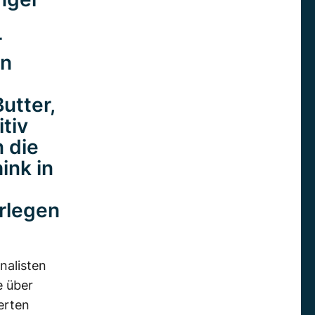
r
en
utter,
tiv
 die
ink in
rlegen
nalisten
e über
erten