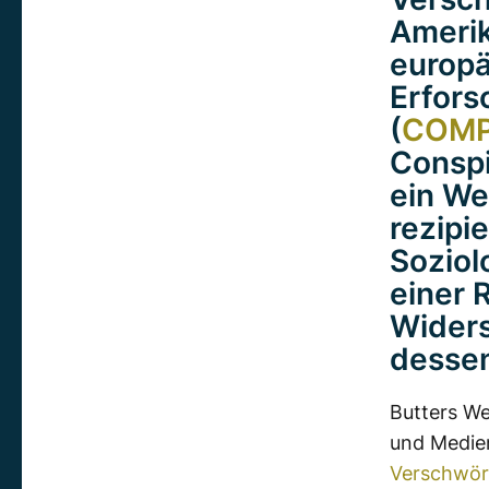
Amerik
europä
Erfors
(
COM
Conspi
ein We
rezipi
Soziol
einer 
Widers
dessen
Butters We
und Medie
Verschwör