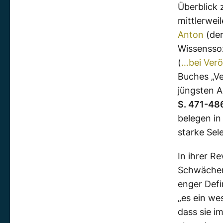
Überblick 
mittlerwei
Anton
(der
Wissenssoz
(
…bei Verö
Buches „Ve
jüngsten 
S. 471-48
belegen i
starke Sele
In ihrer R
Schwächen“
enger Defi
„es ein w
dass sie im