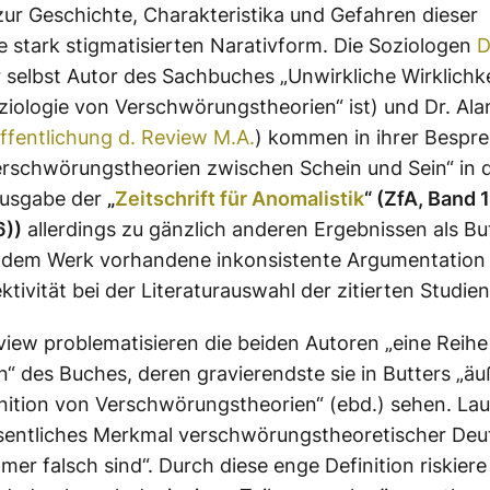
zur Geschichte, Charakteristika und Gefahren dieser
le stark stigmatisierten Narativform. Die Soziologen
D
 selbst Autor des Sachbuches „Unwirkliche Wirklichke
iologie von Verschwörungstheorien“ ist) und Dr. Ala
ffentlichung d. Review M.A.
) kommen in ihrer Bespr
rschwörungstheorien zwischen Schein und Sein“ in 
Ausgabe der
„
Zeitschrift für Anomalistik
“ (ZfA, Band 
6))
allerdings zu gänzlich anderen Ergebnissen als Bu
n dem Werk vorhandene inkonsistente Argumentation 
ktivität bei der Literaturauswahl der zitierten Studien
eview problematisieren die beiden Autoren „eine Reihe
 des Buches, deren gravierendste sie in Butters „äu
nition von Verschwörungstheorien“ (ebd.) sehen. Laut
esentliches Merkmal verschwörungstheoretischer Deu
mer falsch sind“. Durch diese enge Definition riskiere