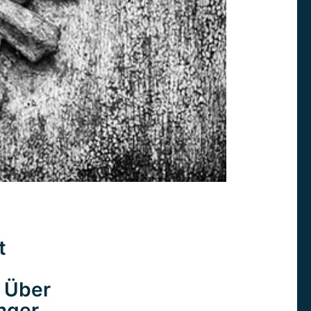
t
. Über
nger