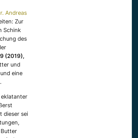
r. Andreas
iten: Zur
n Schink
echung des
der
19 (2019),
tter und
und eine
.
 eklatanter
ßerst
 dieser sei
tungen,
 Butter