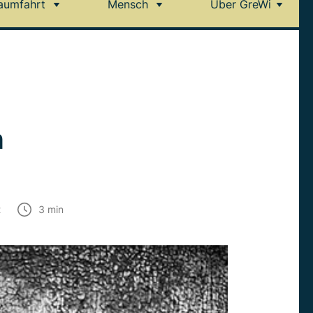
aumfahrt
Mensch
Über GreWi
h
t
3
min