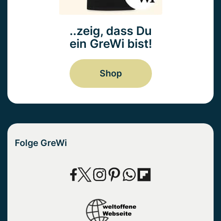
..zeig, dass Du
ein GreWi bist!
Shop
Folge GreWi