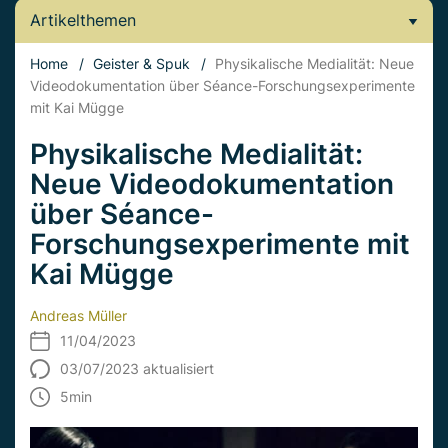
Artikelthemen
Home
/
Geister & Spuk
/
Physikalische Medialität: Neue
Videodokumentation über Séance-Forschungsexperimente
mit Kai Mügge
Physikalische Medialität:
Neue Videodokumentation
über Séance-
Forschungsexperimente mit
Kai Mügge
Andreas Müller
11/04/2023
03/07/2023 aktualisiert
5
min