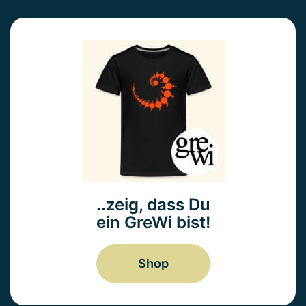
..zeig, dass Du
ein GreWi bist!
Shop