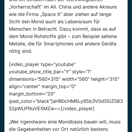
„Vorherrschaft“ im All. China und andere Akteure
wie die Firma „Space X“ aber ziehen auf lange
Sicht den Mond auch als Lebensraum für
Menschen in Betracht. Dazu kommt, dass es auf
dem Mond Rohstoffe gibt – zum Beispiel seltene
Metalle, die für Smartphones und andere Geräte
nötig sind.
[video_player type=“youtube“
youtube_show_title_bar=“Y“ style=“1″
dimensions=“560×315″ width=“560″ height=“315″
align=“center“ margin_top=“0″
margin_bottom=“20″
ipad_color=“black“]aHR0cHM6Ly95b3V0dS5iZS83
S2pWUFNuVE5MZw==[/video_player]
„Wer irgendwann eine Mondbasis bauen will, muss
die Gegebenheiten vor Ort natürlich bestens