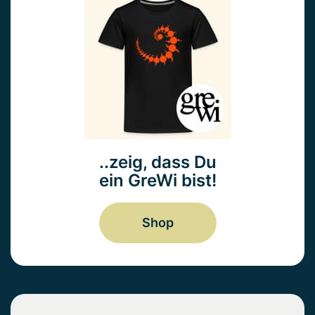
..zeig, dass Du
ein GreWi bist!
Shop