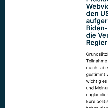
Webvid
den US
aufger
Biden-
die Ve
Regier
Grundsätzl
Teilnahme
macht aber
gestimmt w
wichtig es
und Meinun
unglaublic
Eure polit