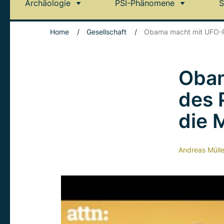
Archäologie
PSI-Phänomene
S
Home
/
Gesellschaft
/
Obama macht mit UFO-R
Obam
des 
die 
Andreas Mülle