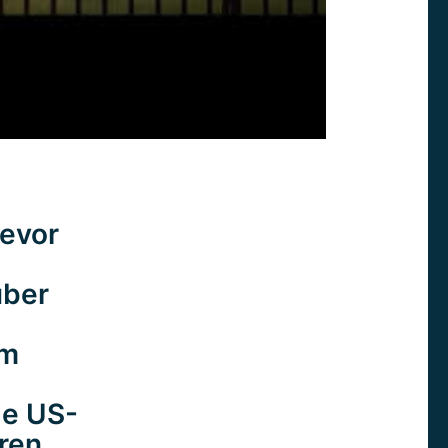
bevor
über
um
ge US-
ren