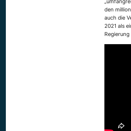
„umfangrei
den milli
auch die V
2021 als e
Regierung 