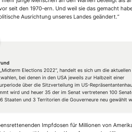
 mehr junge Menschen an den Wahlen beteiligt als an
or seit den 1970-ern. Und weil sie das gemacht habe
olitische Ausrichtung unseres Landes geändert.“
rund
 „Midterm Elections 2022“, handelt es sich um die aktuellen
twahlen, bei denen in den USA jeweils zur Halbzeit einer
turperiode über die Sitzverteilung im US-Repräsentantenha
mmt wird und heuer 35 der im Senat vertretenen 100 Senat
36 Staaten und 3 Territorien die Gouverneure neu gewählt 
ensrettenenden Impfdosen für Millionen von Amerika