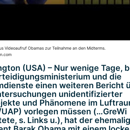
us Videoaufruf Obamas zur Teilnahme an den Midterms.
tn.com
gton (USA) – Nur wenige Tage, 
teidigungsministerium und die
dienste einen weiteren Bericht 
ntersuchungen unidentifizierter
jekte und Phänomene im Luftra
/UAP) vorlegen müssen (…GreWi
tete, s. Links u.), hat der ehemali
ent Barak Obama mit einem locke