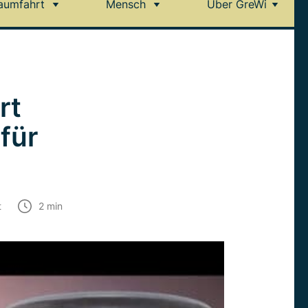
aumfahrt
Mensch
Über GreWi
rt
für
t
2
min