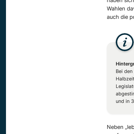
haben sich
Wahlen dav
auch die p
Hinterg
Bei den
Halbzei
Legisla
abgesti
und in 
Neben „leb