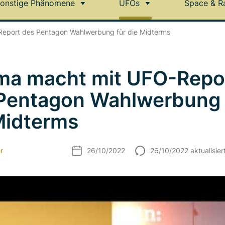
onstige Phänomene
UFOs
Space & R
eport des Pentagon Wahlwerbung für die Midterms
a macht mit UFO-Repo
Pentagon Wahlwerbung 
Midterms
r
26/10/2022
26/10/2022 aktualisier