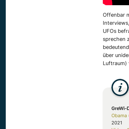
Offenbar m
Interviews
UFOs befra
sprechen z
bedeutende
über unide
Luftraum) 
GreWi-D
Obama ü
2021