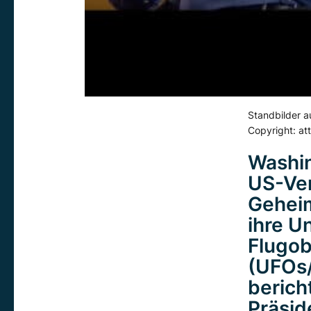
Standbilder a
Copyright: at
Washin
US-Ver
Geheim
ihre U
Flugob
(UFOs
berich
Präsid