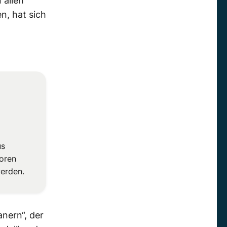
 allen
n, hat sich
us
oren
werden.
nern“, der