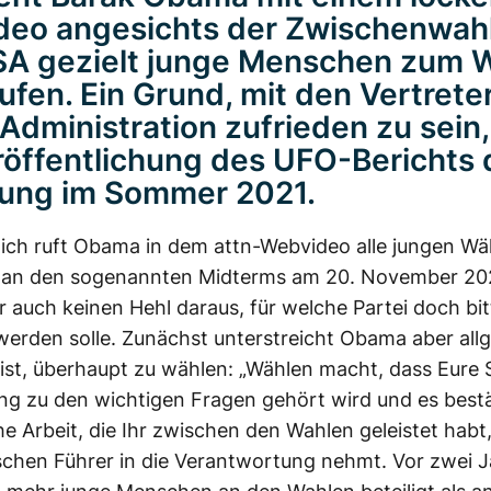
eo angesichts der Zwischenwahl
A gezielt junge Menschen zum 
ufen. Ein Grund, mit den Vertrete
Administration zufrieden zu sein,
röffentlichung des UFO-Berichts 
ung im Sommer 2021.
ich ruft Obama in dem attn-Webvideo alle jungen Wä
 an den sogenannten Midterms am 20. November 202
 auch keinen Hehl daraus, für welche Partei doch bit
erden solle. Zunächst unterstreicht Obama aber all
 ist, überhaupt zu wählen: „Wählen macht, dass Eure
g zu den wichtigen Fragen gehört wird und es bestä
he Arbeit, die Ihr zwischen den Wahlen geleistet habt
ischen Führer in die Verantwortung nehmt. Vor zwei 