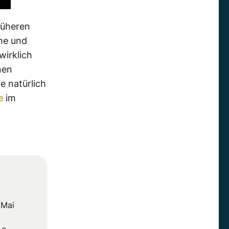
rüheren
che und
wirklich
nen
e natürlich
e
im
 Mai