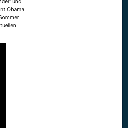
ndel“ und
ennt Obama
m Sommer
tuellen