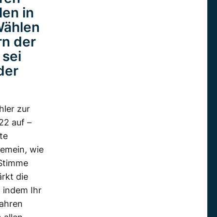
en in
Wählen
rn der
 sei
der
hler zur
2 auf –
te
gemein, wie
 Stimme
rkt die
, indem Ihr
Jahren