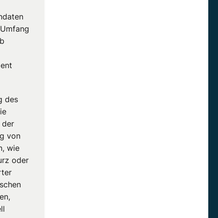
endaten
n Umfang
b
zent
g des
ie
 der
ng von
n
, wie
urz oder
rter
ischen
en,
ll