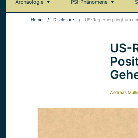
Archäologie
PSI-Phänomene
S
Home
/
Disclosure
/
US-Regierung ringt um ne
US-R
Posi
Gehe
Andreas Mülle