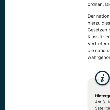
ordnen. D
Der
nation
hierzu die
Gesetzen 
Klassifizi
Vertretern
die
nationa
wahrgeno
Hinterg
Am
8. J
Satellit