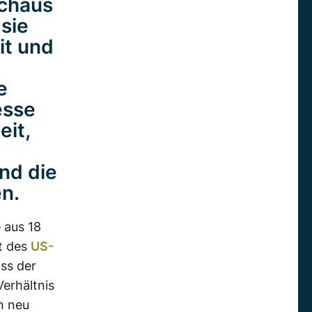
rchaus
 sie
it und
e
esse
eit,
nd die
n.
e
aus 18
ht des
US-
ass der
Verhältnis
n neu