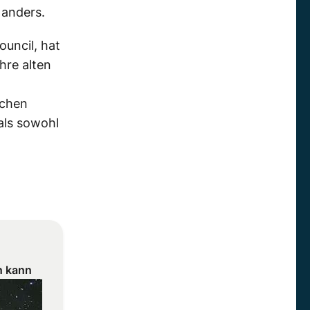
 anders.
ouncil, hat
hre alten
schen
als sowohl
n kann