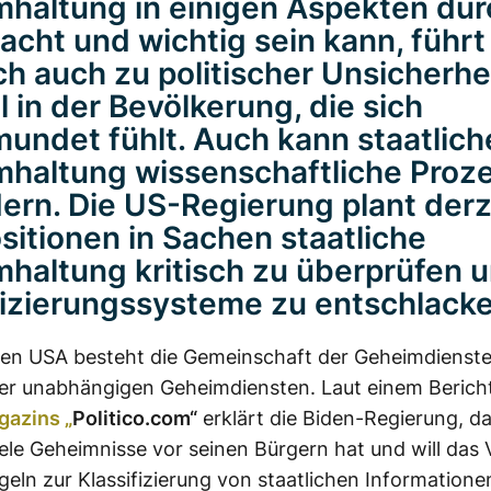
mhaltung
in einigen Aspekten du
acht und wichtig sein kann, führt
ich
auch
zu politischer Unsicherhe
l in der Bevölkerung, die sich
undet fühlt.
Auch
kann
staatlich
mhaltung
wissenschaftliche Proz
ern. Die US-Regierung plant derz
ositionen in Sachen
staatliche
mhaltung
kritisch zu überprüfen u
fizierungssysteme zu entschlacke
 den USA besteht die Gemeinschaft der
Geheimdienst
er unabhängigen
Geheimdiensten
. Laut einem Beric
gazins „
Politico.com
“
erklärt die Biden-Regierung, d
iele Geheimnisse vor seinen Bürgern hat und will das 
geln zur Klassifizierung von staatlichen Informatione