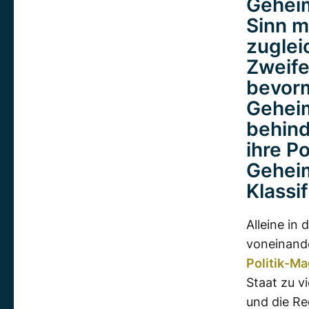
Gehei
Sinn m
zugle
Zweife
bevorm
Gehei
behind
ihre P
Gehei
Klassi
Alleine in
voneinand
Politik-Ma
Staat zu v
und die Re