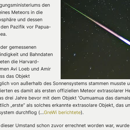
igungsministeriums den
 eines
Meteors
in die
sphäre und dessen
 den Pazifik vor Papua-
ea.
 der gemessenen
ndigkeit und
Bahndaten
eten
die Harvard-
omen
Avi
Loeb
und Amir
ass das
Objekt
glich von außerhalb des Sonnensystems stammen musste 
zierten es damit als ersten offiziellen
Meteor
extrasolarer H
as drei Jahre bevor mit dem
Objekt
ʻOumuamua das damals
lich „erste“ als solches
erkannte extrasolare
Objekt
, das u
ystem durchflog (…
GreWi berichtete
).
dieser Umstand schon zuvor errechnet worden war, wurde