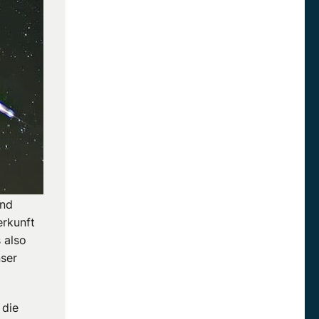
und
erkunft
 also
nser
 die