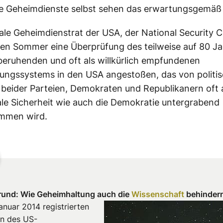
ie Geheimdienste selbst sehen das erwartungsgemäß
ale
Geheimdienstrat der
USA
, der National Security C
sen Sommer eine Überprüfung des teilweise auf 80 Ja
beruhenden und
oft
als willkürlich empfundenen
erungssystems in den
USA
angestoßen, das von politi
 beider Parteien, Demokraten und
Republikanern
oft
le
Sicherheit wie
auch
die Demokratie untergrabend
mmen wird.
rund: Wie Geheimhaltung auch
die
Wissenschaft
behinder
anuar 2014 registrierten
en des US-