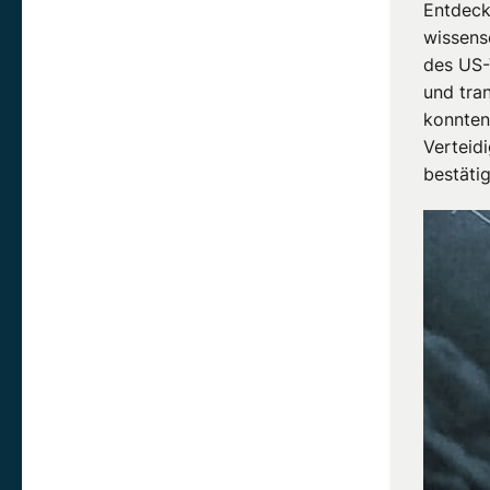
Entdecku
wissens
des US-
und tra
konnten
Verteid
bestätig