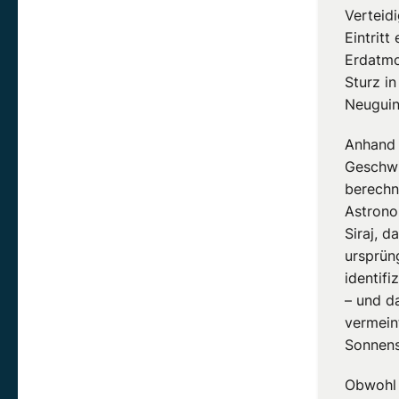
Verteid
Eintritt
Erdatmo
Sturz in
Neuguin
Anhand
Geschwi
berechn
Astron
Siraj
, d
ursprün
identifi
– und d
vermeint
Sonnens
Obwohl 