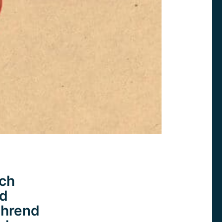
ch
nd
ährend