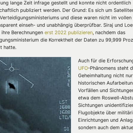
ng lange Zeit infrage gestellt und konnte nicht ordentlich
chaftlich publiziert werden. Der Grund: Es sich um Satellit
Verteidigungsministeriums und diese waren nicht im volle
nsparent einseh- und unabhängig überprüfbar.
Siraj
und
Loe
 ihre Berechnungen
erst 2022 publizieren
, nachdem das
igungsministerium die Korrektheit der Daten zu 99,999 Pro
t hatte.
Auch
für die Erforschun
UFO
-Phänomens steht d
Geheimhaltung
nicht nur
historischen Aufarbeitu
Vorfällen
und
Sichtunge
etwa dem Roswell-Abst
Sichtungen
unidentifizie
Flugobjekte über militär
Einrichtungen und Anlag
sondern
auch
dem aktue