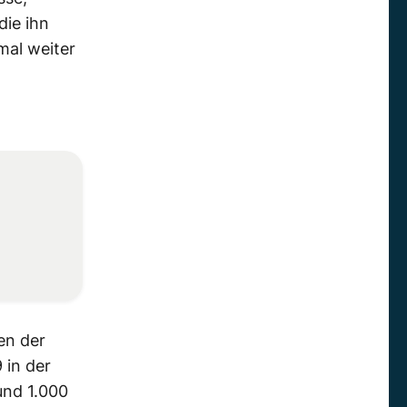
die ihn
mal weiter
en der
 in der
und 1.000