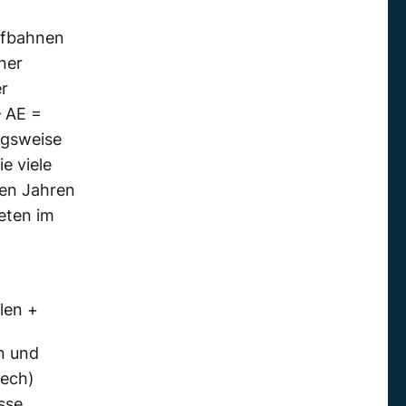
ufbahnen
ner
er
– AE =
ngsweise
e viele
gen Jahren
eten im
len +
n und
tech)
sse,