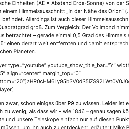
sche Einheiten (AE = Abstand Erde-Sonne) von der 
n einem Himmelsausschnitt „in der Nähe des Orion“ (
) befindet. Allerdings ist auch dieser Himmelsausschn
uadratgrad groß. Zum Vergleich: Der Vollmond nimm
us betrachtet – gerade einmal 0,5 Grad des Himmels e
 für einen derart weit entfernten und damit entsprec
chen Planeten.
yer type=“youtube“ youtube_show_title_bar=“Y“ wid
5″ align=“center“ margin_top=“0″
ottom=“20″]aHR0cHM6Ly95b3V0dS5iZS92LWt0V0J
layer]
en zwar, schon einiges über P9 zu wissen. Leider ist 
 zu wenig, als dass wir – wie 1846 – genau sagen k
llte und unsere Teleskope einfach nur auf diesen Punk
 müssen, um ihn auch zu entdecken“, erläutert Mike 