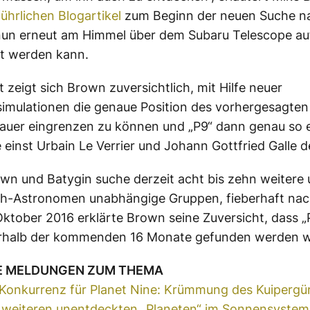
ührlichen Blogartikel
zum Beginn der neuen Suche na
nun erneut am Himmel über dem Subaru Telescope au
t werden kann.
t zeigt sich Brown zuversichtlich, mit Hilfe neuer
mulationen die genaue Position des vorhergesagten
auer eingrenzen zu können und „P9“ dann genau so e
e einst Urbain Le Verrier und Johann Gottfried Galle 
n und Batygin suche derzeit acht bis zehn weitere
ch-Astronomen unabhängige Gruppen, fieberhaft nac
ktober 2016 erklärte Brown seine Zuversicht, dass „
erhalb der kommenden 16 Monate gefunden werden 
E MELDUNGEN ZUM THEMA
 Konkurrenz für Planet Nine: Krümmung des Kuipergür
r weiteren unentdeckten „Planeten“ im Sonnensystem