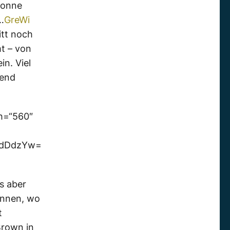
Sonne
…
GreWi
itt noch
t – von
in. Viel
hend
th=“560″
0dDdzYw=
es aber
önnen, wo
t
Brown in