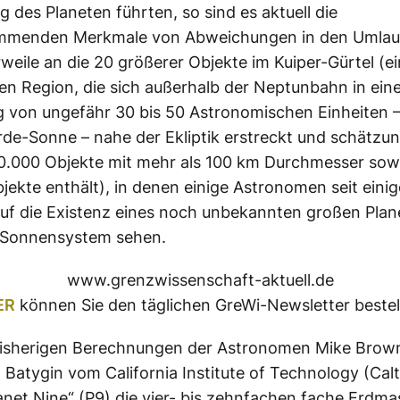
 des Planeten führten, so sind es aktuell die
immenden Merkmale von Abweichungen in den Umla
rweile an die 20 größerer Objekte im Kuiper-Gürtel (ei
en Region, die sich außerhalb der Neptunbahn in ein
 von ungefähr 30 bis 50 Astronomischen Einheiten 
de-Sonne – nahe der Ekliptik erstreckt und schätzu
0.000 Objekte mit mehr als 100 km Durchmesser sowi
bjekte enthält), in denen einige Astronomen seit eini
uf die Existenz eines noch unbekannten großen Plan
 Sonnensystem sehen.
www.grenzwissenschaft-aktuell.de
ER
können Sie den täglichen GreWi-Newsletter bestel
bisherigen Berechnungen der Astronomen Mike Brow
 Batygin vom California Institute of Technology (Cal
lanet Nine“ (P9) die vier- bis zehnfachen fache Erdma