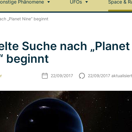
onstige Phänomene
UFOs
Space & R
ach „Planet Nine“ beginnt
elte Suche nach „Planet
“ beginnt
r
22/09/2017
22/09/2017 aktualisier