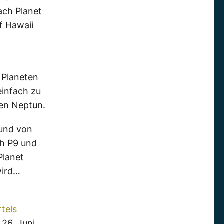
ch Planet
f Hawaii
 Planeten
infach zu
den Neptun.
 und von
h P9 und
Planet
wird…
tels
26. Juni