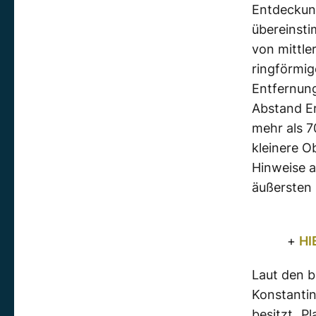
Entdeckung
übereinst
von mittle
ringförmig
Entfernung
Abstand Er
mehr als 7
kleinere O
Hinweise a
äußersten
+
HI
Laut den 
Konstantin
besitzt „P