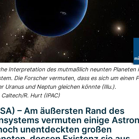
che Interpretation des mutmaßlich neunten Planeten 
em. Die Forscher vermuten, dass es sich um einen 
er Uranus und Neptun gleichen könnte (Illu.).
 Caltech/R. Hurt (IPAC)
USA) – Am äußersten Rand des
nsystems vermuten einige Astr
noch unentdeckten großen
aneten, dessen Existenz sie aus