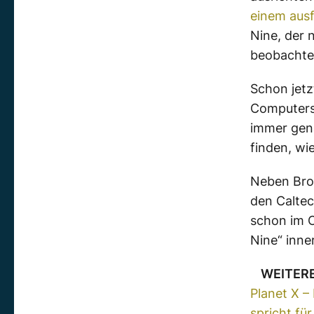
einem ausf
Nine, der 
beobachte
Schon jetz
Computersi
immer gen
finden, wi
Neben Brow
den Calte
schon im O
Nine“ inn
WEITER
Planet X –
spricht fü