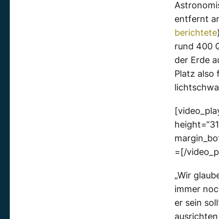
Astronomi
entfernt a
berichtete
rund 400 Q
der Erde a
Platz also
lichtschwa
[video_pla
height=“31
margin_b
=[/video_p
„Wir glaub
immer noch
er sein so
ausrichten