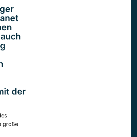
ger
lanet
hen
 auch
ng
n
it der
des
e große