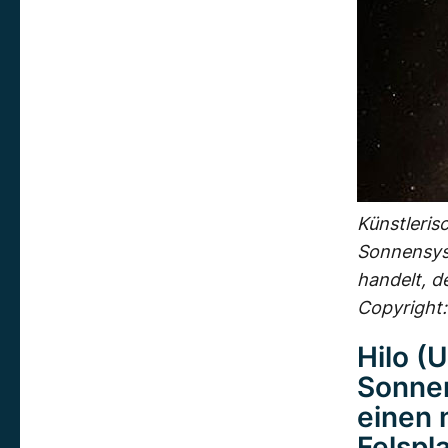
Künstleris
Sonnensyst
handelt, d
Copyright:
Hilo (
Sonne
einen 
Felspl