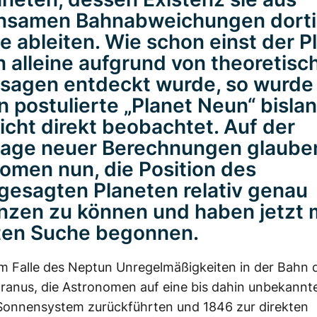
nsamen Bahnabweichungen dorti
e ableiten. Wie schon einst der P
 alleine aufgrund von theoretisc
sagen entdeckt wurde, so wurde
n postulierte „Planet Neun“ bisla
icht direkt beobachtet. Auf der
lage neuer Berechnungen glaube
omen nun, die Position des
gesagten Planeten relativ genau
nzen zu können und haben jetzt m
ten Suche begonnen.
m Falle des Neptun Unregelmäßigkeiten in der Bahn 
ranus, die Astronomen auf eine bis dahin unbekannt
Sonnensystem zurückführten und 1846 zur direkten