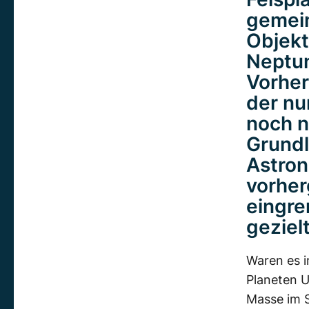
gemei
Objekt
Neptun
Vorher
der nu
noch n
Grund
Astron
vorher
eingre
geziel
Waren es i
Planeten U
Masse im 