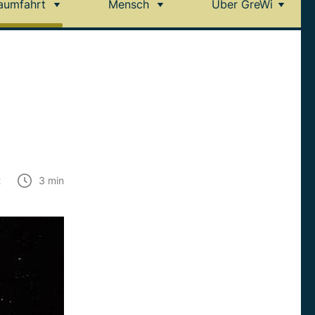
aumfahrt
Mensch
Über GreWi
t
3
min