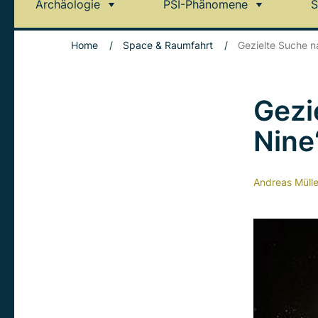
Archäologie
PSI-Phänomene
S
Home
/
Space & Raumfahrt
/
Gezielte Suche n
Gezi
Nine
Andreas Mülle