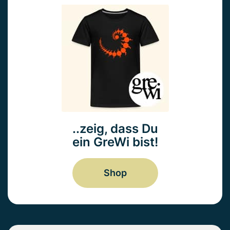
..zeig, dass Du
ein GreWi bist!
Shop