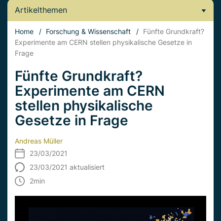
Artikelthemen
Home
/
Forschung & Wissenschaft
/
Fünfte Grundkraft?
Experimente am CERN stellen physikalische Gesetze in
Frage
Fünfte Grundkraft?
Experimente am CERN
stellen physikalische
Gesetze in Frage
Andreas Müller
23/03/2021
23/03/2021 aktualisiert
2
min