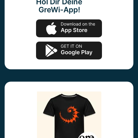
Hol Dir Deine
GreWi-App!