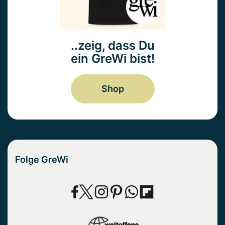
..zeig, dass Du
ein GreWi bist!
Shop
Folge GreWi