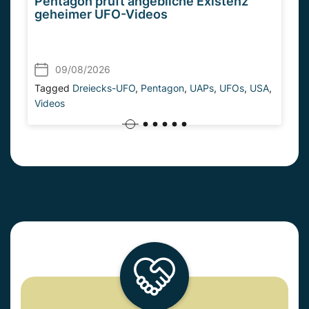
Pentagon prüft angebliche Existenz
geheimer UFO-Videos
09/08/2026
Tagged
Dreiecks-UFO
,
Pentagon
,
UAPs
,
UFOs
,
USA
,
Videos