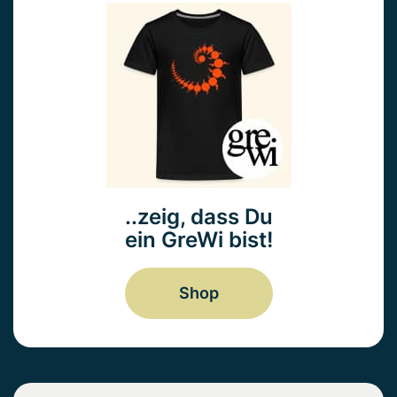
..zeig, dass Du
ein GreWi bist!
Shop