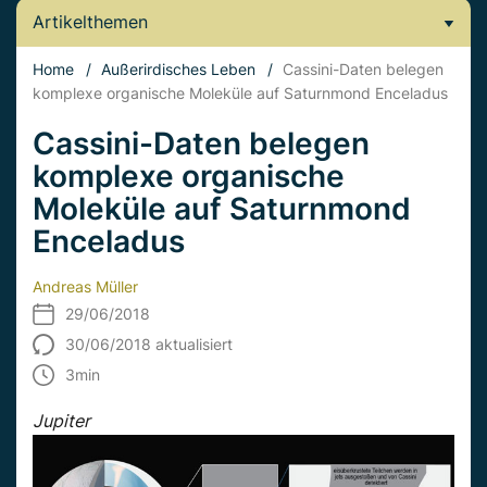
Artikelthemen
Home
/
Außerirdisches Leben
/
Cassini-Daten belegen
komplexe organische Moleküle auf Saturnmond Enceladus
Cassini-Daten belegen
komplexe organische
Moleküle auf Saturnmond
Enceladus
Andreas Müller
29/06/2018
30/06/2018 aktualisiert
3
min
Jupiter