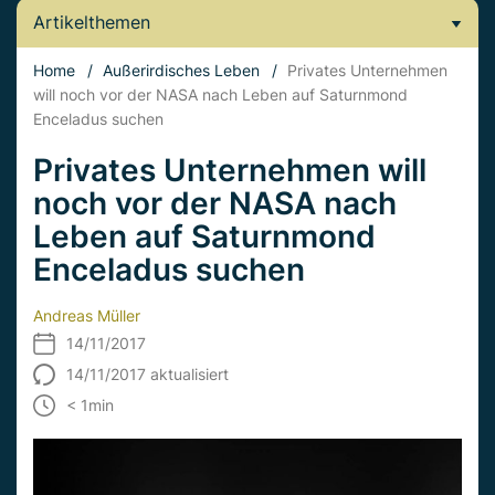
Artikelthemen
Home
/
Außerirdisches Leben
/
Privates Unternehmen
will noch vor der NASA nach Leben auf Saturnmond
Enceladus suchen
Privates Unternehmen will
noch vor der NASA nach
Leben auf Saturnmond
Enceladus suchen
Andreas Müller
14/11/2017
14/11/2017 aktualisiert
< 1
min