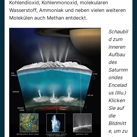
Kohlendioxid, Kohlenmonoxid, molekularen
Wasserstoff, Ammoniak und neben vielen weiteren
Molekülen auch Methan entdeckt.
Schaubil
d zum
inneren
Aufbau
des
Saturnm
ondes
Encelad
us (Illu.)
Klicken
Sie auf
die
Bildmitt
e, um zu