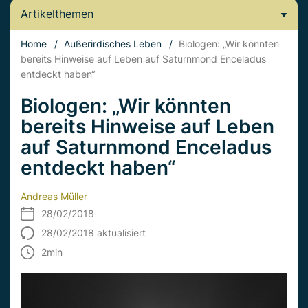
Artikelthemen
Home
/
Außerirdisches Leben
/
Biologen: „Wir könnten
bereits Hinweise auf Leben auf Saturnmond Enceladus
entdeckt haben“
Biologen: „Wir könnten
bereits Hinweise auf Leben
auf Saturnmond Enceladus
entdeckt haben“
Andreas Müller
28/02/2018
28/02/2018 aktualisiert
2
min