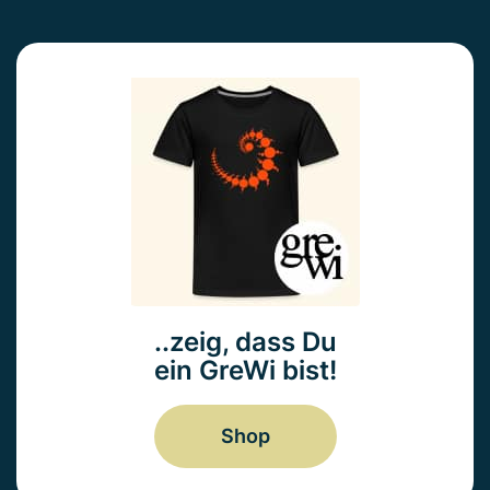
..zeig, dass Du
ein GreWi bist!
Shop