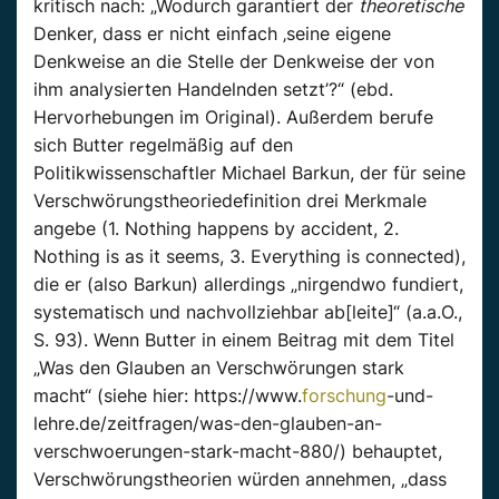
kritisch nach: „Wodurch garantiert der
theoretische
Denker, dass er nicht einfach ‚seine eigene
Denkweise an die Stelle der Denkweise der von
ihm analysierten Handelnden setzt’?“ (ebd.
Hervorhebungen im Original). Außerdem berufe
sich Butter regelmäßig auf den
Politikwissenschaftler Michael Barkun, der für seine
Verschwörungstheoriedefinition drei Merkmale
angebe (1. Nothing happens by accident, 2.
Nothing is as it seems, 3. Everything is connected),
die er (also Barkun) allerdings „nirgendwo fundiert,
systematisch und nachvollziehbar ab[leite]“ (a.a.O.,
S. 93). Wenn Butter in einem Beitrag mit dem Titel
„Was den Glauben an Verschwörungen stark
macht“ (siehe hier: https://www.
forschung
-und-
lehre.de/zeitfragen/was-den-glauben-an-
verschwoerungen-stark-macht-880/) behauptet,
Verschwörungstheorien würden annehmen, „dass