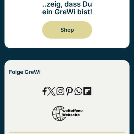
..zeig, dass Du
ein GreWi bist!
Shop
Folge GreWi