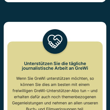
Unterstützen Sie die tägliche
journalistische Arbeit an GreWi
Wenn Sie GreWi unterstützen möchten, so
können Sie dies am besten mit einem
freiwilligen GreWi-Unterstützer-Abo tun – und
erhalten dafür auch noch themenbezogenen
Gegenleistungen und nehmen an allen unseren
Buch- und Filmverlosungen teil.