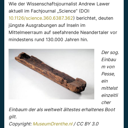
Wie der Wissenschaftsjournalist Andrew Lawer
aktuell im Fachjournal „Science“ (DOI:
10.1126/science.360.6387.362
) berichtet, deuten
jüngste Ausgrabungen auf Inseln im
Mittelmeerraum auf seefahrende Neandertaler vor
mindestens rund 130.000 Jahren hin.
Der sog.
Einbau
m von
Pesse,
ein
mittelst
einzeitli
cher
Einbaum der als weltweit ältestes erhaltenes Boot
gilt.
Copyright:
MuseumDrenthe.nl
/ CC BY 3.0