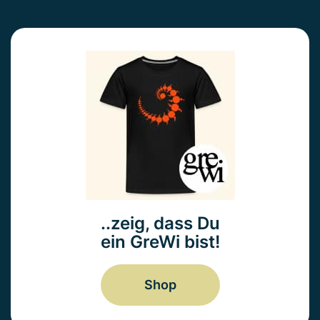
..zeig, dass Du
ein GreWi bist!
Shop