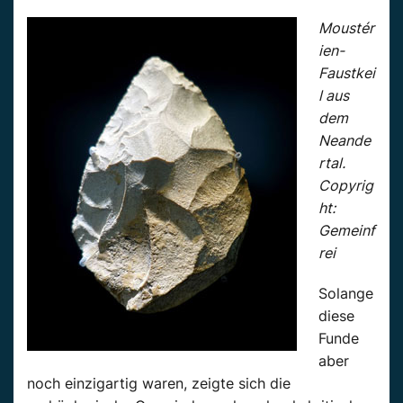
Moustér
ien-
Faustkei
l aus
dem
Neande
rtal.
Copyrig
ht:
Gemeinf
rei
Solange
diese
Funde
aber
noch einzigartig waren, zeigte sich die