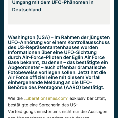
Umgang mit dem UFO-Phänomen in
Deutschland
Washington (USA) – Im Rahmen der jüngsten
UFO-Anhörung vor einem
Kontrollausschuss
des US-Repräsentantenhauses wurden
Informationen über eine UFO-Sichtung
durch Air-Force-Piloten der
Eglin
Air
Force
Base bekannt, zu denen – das
bestätigte
ein
Abgeordneter – auch offenbar dramatische
Fotobeweise vorliegen sollen. Jetzt hat die
Air
Force
offiziell eine mit diesem
Vorfall
einhergehende Meldung an die UFO-
Behörde des Pentagons (
AARO
)
bestätigt
.
Wie die
„LiberationTimes.com“
ex
klusiv berichtet,
bestätigte
eine Sprecherin des US-
Verteidigungsministeriums nicht nur die Aussagen