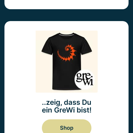
..zeig, dass Du
ein GreWi bist!
Shop