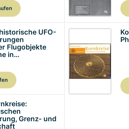
aufen
historische UFO-
Ko
erungen
Ph
ter Flugobjekte
e in…
fen
nkreise:
ischen
erung, Grenz- und
haft