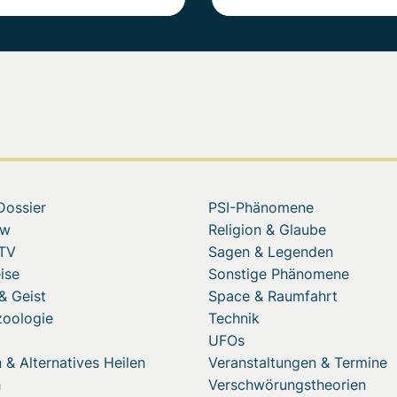
Dossier
PSI-Phänomene
ew
Religion & Glaube
 TV
Sagen & Legenden
ise
Sonstige Phänomene
& Geist
Space & Raumfahrt
zoologie
Technik
UFOs
 & Alternatives Heilen
Veranstaltungen & Termine
h
Verschwörungstheorien