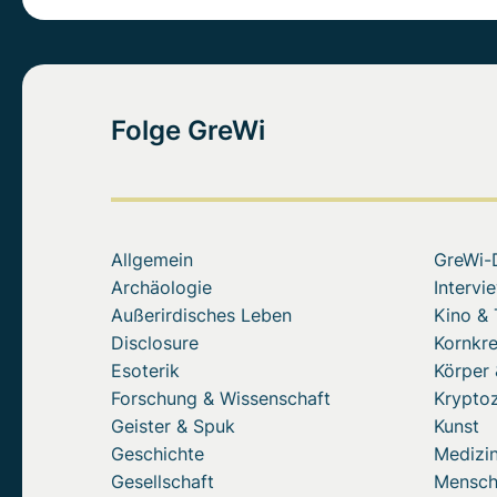
Folge GreWi
Allgemein
GreWi-
Archäologie
Intervi
Außerirdisches Leben
Kino &
Disclosure
Kornkre
Esoterik
Körper 
Forschung & Wissenschaft
Krypto
Geister & Spuk
Kunst
Geschichte
Medizin
Gesellschaft
Mensc