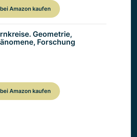
bei Amazon kaufen
rnkreise. Geometrie,
änomene, Forschung
bei Amazon kaufen