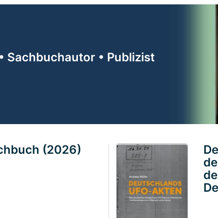
• Sachbuchautor • Publizist
achbuch (2026)
De
de
de
De