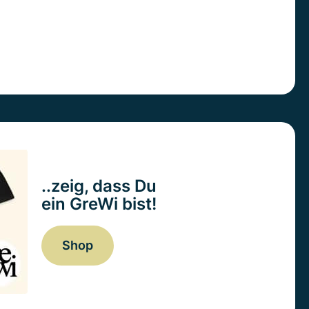
..zeig, dass Du
ein GreWi bist!
Shop