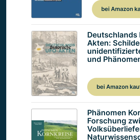
bei Amazon k
Deutschlands 
Akten: Schild
unidentifizier
und Phänomen
bei Amazon kau
Phänomen Kor
Forschung zw
Volksüberlief
Naturwissensc