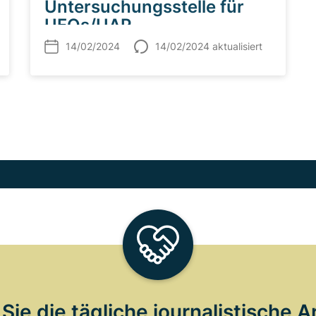
Untersuchungsstelle für
UFOs/UAP
14/02/2024
14/02/2024 aktualisiert
Sie die tägliche journalistische A