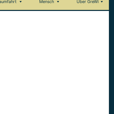
aumfahrt
Mensch
Über GreWi