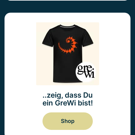
..zeig, dass Du
ein GreWi bist!
Shop