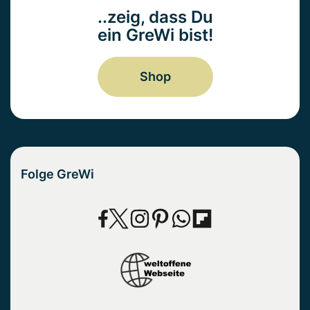
..zeig, dass Du
ein GreWi bist!
Shop
Folge GreWi