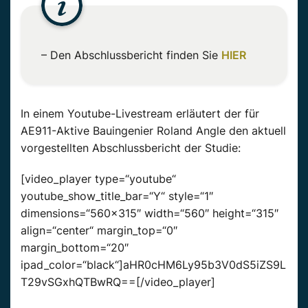
– Den Abschlussbericht finden Sie
HIER
In einem Youtube-Livestream erläutert der für
AE911-Aktive Bauingenier Roland Angle den aktuell
vorgestellten Abschlussbericht der Studie:
[video_player type=“youtube“
youtube_show_title_bar=“Y“ style=“1″
dimensions=“560×315″ width=“560″ height=“315″
align=“center“ margin_top=“0″
margin_bottom=“20″
ipad_color=“black“]aHR0cHM6Ly95b3V0dS5iZS9L
T29vSGxhQTBwRQ==[/video_player]