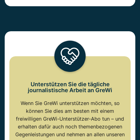
Unterstützen Sie die tägliche
journalistische Arbeit an GreWi
Wenn Sie GreWi unterstützen möchten, so
können Sie dies am besten mit einem
freiwilligen GreWi-Unterstützer-Abo tun – und
erhalten dafür auch noch themenbezogenen
Gegenleistungen und nehmen an allen unseren