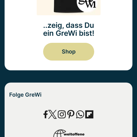
..zeig, dass Du
ein GreWi bist!
Shop
Folge GreWi