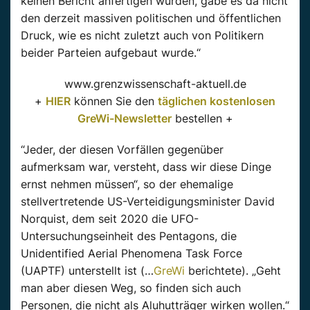
keinen Bericht anfertigen würden, gäbe es da nicht
den derzeit massiven politischen und öffentlichen
Druck, wie es nicht zuletzt auch von Politikern
beider Parteien aufgebaut wurde.“
www.grenzwissenschaft-aktuell.de
+
HIER
können Sie den
täglichen kostenlosen
GreWi-Newsletter
bestellen +
“Jeder, der diesen Vorfällen gegenüber
aufmerksam war, versteht, dass wir diese Dinge
ernst nehmen müssen“, so der ehemalige
stellvertretende US-Verteidigungsminister David
Norquist
, dem seit 2020 die UFO-
Untersuchungseinheit des Pentagons, die
Unidentified
Aerial
Phenomena
Task Force
(
UAPTF
) unterstellt ist (…
GreWi
berichtete). „Geht
man aber diesen Weg, so finden sich auch
Personen, die nicht als Aluhutträger wirken wollen.“