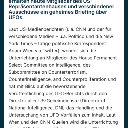
erhalten
heute
Mitglieder
des US-
Repräsentantenhauses und
verschiedener
Ausschüsse ein geheimes Briefing über
UFOs.
Laut US-Medienberichten (
u.a.
CNN und der für
verschiedene
Medien –
u.a.
Politico
und die New
York Times – tätige politische Korrespondent
Adam
Wren
via
Twitter), wendet
sich die
Unterrichtung
an
Mitglieder
des House
Permanent
Select
Committee
on
Intelligence
, des
Subcommittee
on
Counterterrorism
,
Counterintelligence
,
and
Counterproliferation und
hat mit Blick auf die bevorstehende
Veröffentlichung
des
UFO
-Berichts durch den
Direktor aller US-Geheimdienste (
Director
of
National
Intelligence
,
DNI
) das Handling und die
Untersuchung von UFO-Vorfällen zum Inhalt. Laut
Wren
und den CNN-Quellen wird die
Unterrichtung