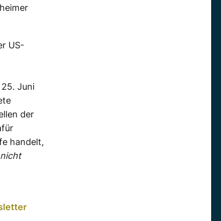
eheimer
er US-
 25. Juni
ete
ellen der
afür
fe handelt,
nicht
letter