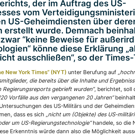
richts, der im Auftrag des US-
sses vom Verteidigungsminister
en US-Geheimdiensten über dere
 erstellt wurde. Demnach beinhal
 zwar “keine Beweise für außerir
logien“ könne diese Erklärung „a
icht ausschließen“, so der Times-T
he New York Times“ (NYT)
unter Berufung auf
„hochr
mitglieder, die bereits über die Inhalte und Ergebniss
 Regierungsreports gebrieft wurden“
, berichtet, soll
120 Vorfälle aus den vergangenen 20 Jahren“
beinhalt
 Untersuchungen des US-Militärs und der Geheimdien
men, dass es sich
„nicht um (Objekte) des US-militär
 oder um US-Regierungstechnologie“
handele, so die
iese Erkenntnis würde dann also die Möglichkeit auss