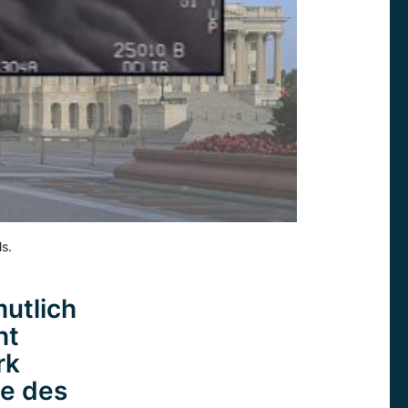
s.
utlich
ht
rk
te des