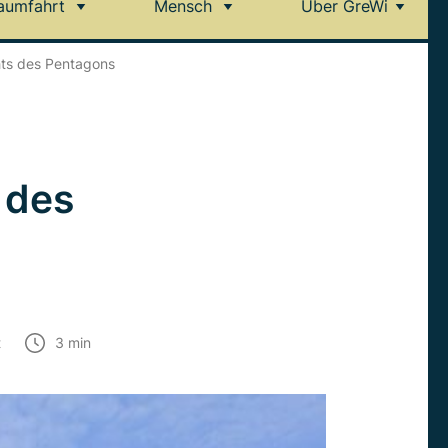
aumfahrt
Mensch
Über GreWi
hts des Pentagons
 des
t
3
min