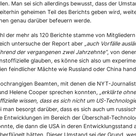
llen. Man sei sich allerdings bewusst, dass der Umsta
eiterhin geheimen Teil des Berichts geben wird, weit
onen genau darüber befeuern werde.
ahl der mehr als 120 Berichte stamme von Mitgliedern
eich untersuche der Report aber
„auch Vorfälle auslä
ährend der vergangenen zwei Jahrzehnte“
, von denen
stoffizielle glauben, es könne sich also um experime
en feindlicher Mächte wie Russland oder China hand
hochrangigen Beamten, mit denen die NYT-Journalist
 und Helene Cooper sprechen konnten,
„erklärte ohn
fizielle wissen, dass es sich nicht um US-Technologi
i man besorgt darüber, dass es sich auch um russisc
e Entwicklungen im Bereich der Überschall-Technolo
nnte, die dann die USA in deren Entwicklungsstand 
berflügelt hätten. Dieser Umstand sei der Grund, we