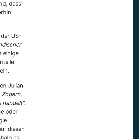
nd, dass
erhin
 der US-
ndischer
 einige
ntelle
eln.
en Julian
e Zögern,
e handelt“
.
he oder
gie
auf diesen
shalb es