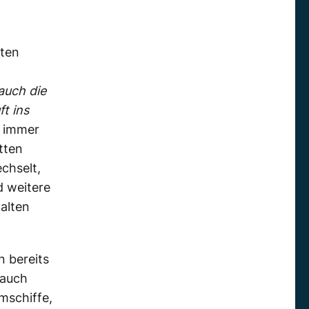
rten
auch die
t ins
n immer
tten
chselt,
 weitere
alten
n bereits
 auch
mschiffe,