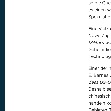
so die Que
es einen w
Spekulati
Eine Vielz
Navy. Zugl
Militärs w
Geheimdien
Technologi
Einer der 
E. Barnes
dass US-Of
Deshalb se
chinesisch
handeln kö
Gebieten ü