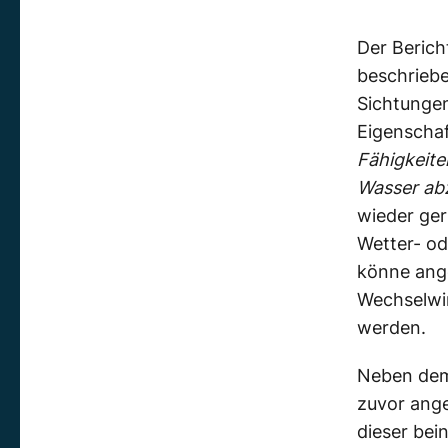
Der Berich
beschrieb
Sichtungen
Eigenscha
Fähigkeite
Wasser ab
wieder ger
Wetter- od
könne ang
Wechselwir
werden.
Neben dem 
zuvor ang
dieser bei