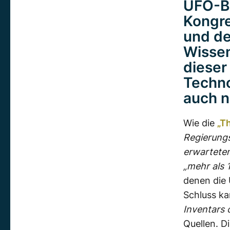
UFO-Be
Kongre
und d
Wissen
dieser
Techno
auch n
Wie die
„T
Regierungs
erwarteten
„mehr als 
denen die
Schluss ka
Inventars
Quellen. D