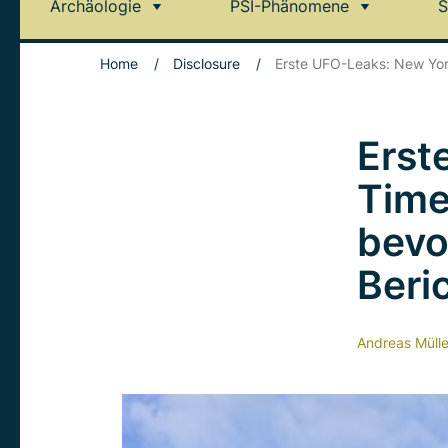
Archäologie
PSI-Phänomene
S
Home
/
Disclosure
/
Erste UFO-Leaks: New Yor
Erst
Time
bevo
Beri
Andreas Mülle