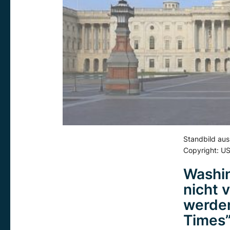
Standbild au
Copyright: US
Washin
nicht 
werden
Times”