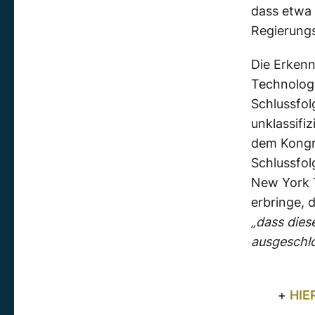
dass etwa 
Regierung
Die Erkenn
Technologi
Schlussfol
unklassifi
dem Kongr
Schlussfol
New York T
erbringe, 
„dass dies
ausgeschl
+
HIE