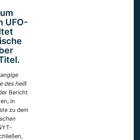
ium
n UFO-
tet
dische
ber
itel.
angige
e des heiß
 der Bericht
en, in
ste zu dem
ischen
 NYT-
chließen,