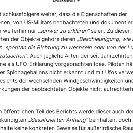
t schlussfolgere weiter, dass die Eigenschaften der
enen, von US-Militärs beobachteten und dokumentie
 weiterhin nur
„schwer zu erklären“
seien. Zu diesen
ften der Objekte gehöre deren
„Beschleunigung, wie 
n, spontan die Richtung zu wechseln oder von der Luf
zutauchen“
. Auch jegliche Arten der seit Jahrzehnte
ne als UFO-Erklärung vorgebrachten Idee, Piloten hä
er Spionageballons nicht erkannt und mit Ufos verwe
esichts der wechselnden Windgeschwindigkeiten und
kungen der beobachteten Objekte nicht aufrechterh
öffentlichen Teil des Berichts werde dieser auch de
ekündigten
„klassifizierten Anhang“
beinhalten, doch
nhalte keine konkreten Beweise für außerirdische Rau