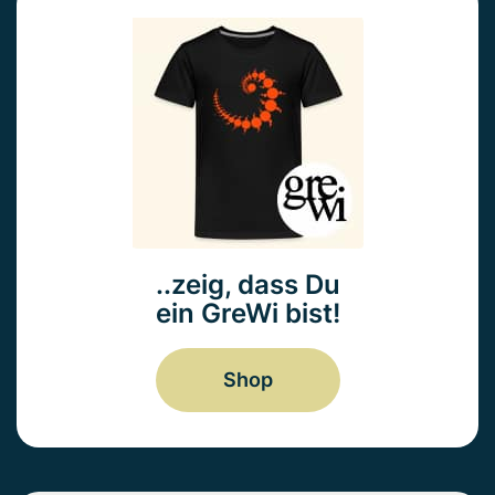
..zeig, dass Du
ein GreWi bist!
Shop