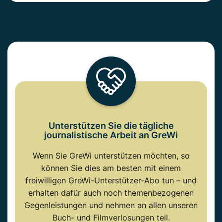
Unterstützen Sie die tägliche
journalistische Arbeit an GreWi
Wenn Sie GreWi unterstützen möchten, so
können Sie dies am besten mit einem
freiwilligen GreWi-Unterstützer-Abo tun – und
erhalten dafür auch noch themenbezogenen
Gegenleistungen und nehmen an allen unseren
Buch- und Filmverlosungen teil.