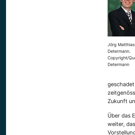
Jörg Matthias
Determann.
Copyright/Que
Determann
geschadet 
zeitgenöss
Zukunft un
Über das E
weiter, da
Vorstellun