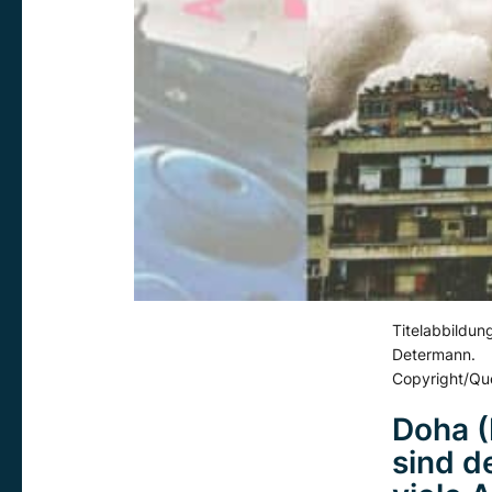
Titelabbildung
Determann.
Copyright/Que
Doha (
sind d