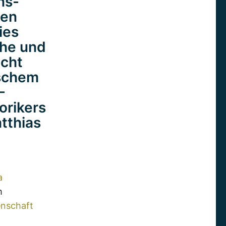
ns-
den
ies
che und
icht
ischem
-
orikers
atthias
a
m
nschaft