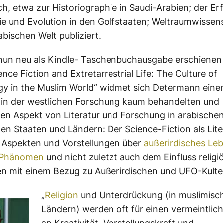
h, etwa zur Historiographie in Saudi-Arabien; der E
ie und Evolution in den Golfstaaten; Weltraumwissen
abischen Welt publiziert.
 nun neu als Kindle- Taschenbuchausgabe erschienen
ence Fiction and Extretarrestrial Life: The Culture of
gy in the Muslim World“ widmet sich Determann ein
 in der westlichen Forschung kaum behandelten und
en Aspekt von Literatur und Forschung in arabischen
en Staaten und Ländern: Der Science-Fiction als Lite
 Aspekten und Vorstellungen über
außerirdisches Le
Phänomen
und nicht zuletzt auch dem Einfluss religi
n mit einem Bezug zu Außerirdischen und UFO-Kulten
„
Religion
und Unterdrückung (in muslimisc
Ländern) werden oft für einen vermeintlic
an Kreativität, Vorstellungskraft und