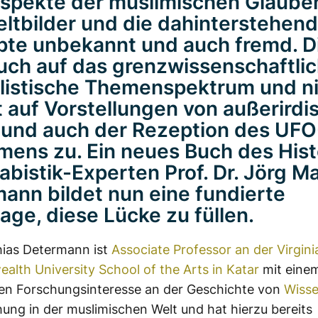
Aspekte der muslimischen Glaube
ltbilder und die dahinterstehen
te unbekannt und auch fremd. D
 auch auf das grenzwissenschaftli
istische Themenspektrum und n
t auf Vorstellungen von außerird
und auch der Rezeption des UFO
ens zu. Ein neues Buch des Hist
abistik-Experten Prof. Dr. Jörg M
ann bildet nun eine fundierte
age, diese Lücke zu füllen.
hias Determann ist
Associate Professor an der Virgini
th University School of the Arts in Katar
mit eine
en Forschungsinteresse an der Geschichte von
Wisse
ung in der muslimischen Welt und hat hierzu bereits