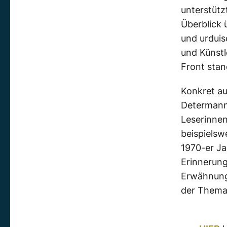
unterstütz
Überblick 
und urduis
und Künstl
Front stan
Konkret au
Determanns
Leserinnen
beispielsw
1970-er Ja
Erinnerung
Erwähnung
der Themat