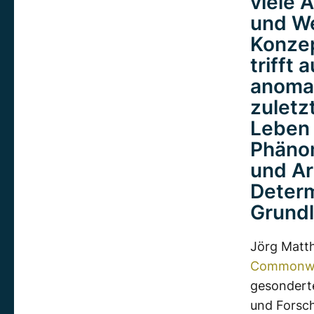
viele 
und We
Konzep
trifft
anomal
zuletz
Leben 
Phänom
und Ar
Determ
Grundl
Jörg Matt
Commonweal
gesondert
und Forsch