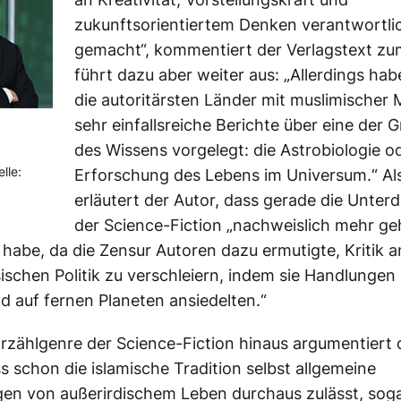
zukunftsorientiertem Denken verantwortli
gemacht“, kommentiert der Verlagstext zu
führt dazu aber weiter aus: „Allerdings hab
die autoritärsten Länder mit muslimischer 
sehr einfallsreiche Berichte über eine der 
des Wissens vorgelegt: die Astrobiologie o
lle:
Erforschung des Lebens im Universum.“ Al
erläutert der Autor, dass gerade die Unter
der Science-Fiction „nachweislich mehr geh
habe, da die Zensur Autoren dazu ermutigte, Kritik a
ischen Politik zu verschleiern, indem sie Handlungen 
d auf fernen Planeten ansiedelten.“
rzählgenre der Science-Fiction hinaus argumentiert 
ss schon die islamische Tradition selbst allgemeine
gen von außerirdischem Leben durchaus zulässt, sog