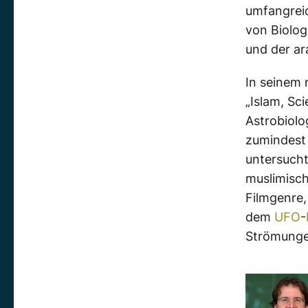
umfangreic
von Biolog
und der ar
In seinem
„Islam, Sci
Astrobiolo
zumindest
untersucht
muslimisch
Filmgenre,
dem
UFO
-
Strömunge