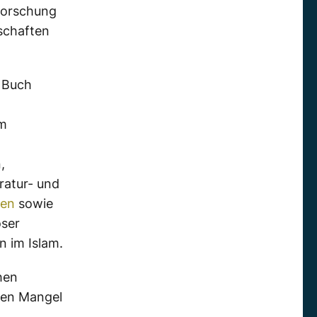
rforschung
schaften
 Buch
em
,
ratur- und
ben
sowie
öser
 im Islam.
hen
hen Mangel