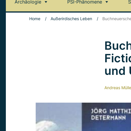
Archäologie
PSI-Phänomene
S
Home
/
Außerirdisches Leben
/
Buchneuerschei
Buch
Fict
und 
Andreas Mülle