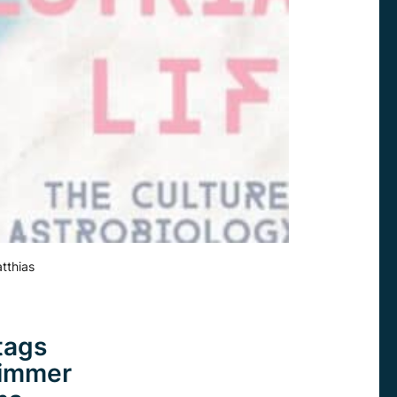
atthias
tags
 immer