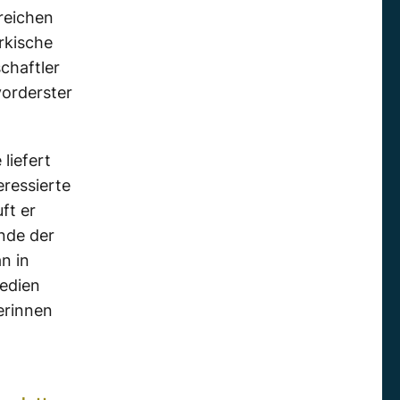
reichen
ürkische
chaftler
vorderster
liefert
ressierte
ft er
Ende der
n in
Medien
erinnen