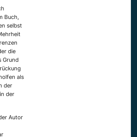
ch
m Buch,
en selbst
Mehrheit
Grenzen
der die
s Grund
drückung
olfen als
n der
in der
der Autor
ar