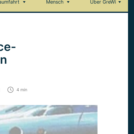
aumfahrt
Mensch
Über GreWi
ce-
en
t
4
min