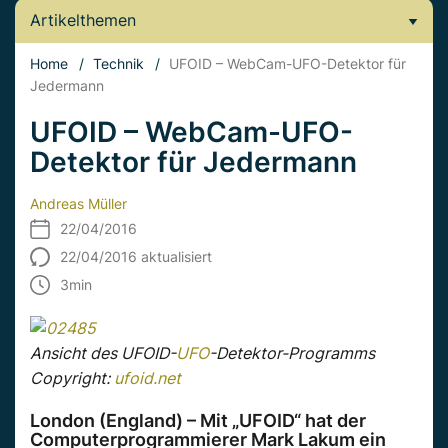
Artikelthemen
Home
/
Technik
/
UFOID – WebCam-UFO-Detektor für
Jedermann
UFOID – WebCam-UFO-
Detektor für Jedermann
Andreas Müller
22/04/2016
22/04/2016 aktualisiert
3
min
Ansicht des UFOID-
UFO
-Detektor-Programms
Copyright:
ufoid.net
London (England) – Mit „UFOID“ hat der
Computerprogrammierer Mark Lakum ein