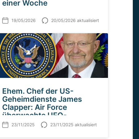
einer Woche
19/05/2026
20/05/2026 aktualisiert
Ehem. Chef der US-
Geheimdienste James
Clapper: Air Force
überwachte UFO-
Aktivitäten über Area-51
23/11/2025
23/11/2025 aktualisiert