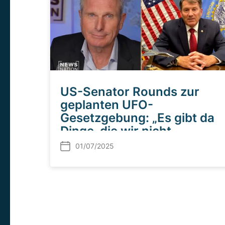
US-Senator Rounds zur
geplanten UFO-
Gesetzgebung: „Es gibt da
Dinge, die wir nicht
erklären können“
01/07/2025