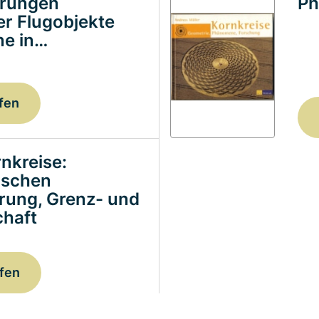
erungen
Ph
ter Flugobjekte
e in…
fen
nkreise:
ischen
erung, Grenz- und
haft
fen