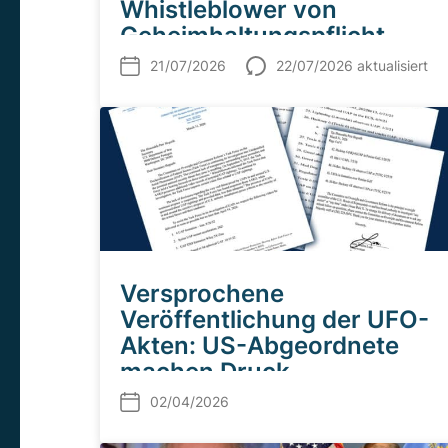
Whistleblower von
Geheimhaltungspflicht
gegenüber Behörden
21/07/2026
22/07/2026 aktualisiert
Versprochene
Veröffentlichung der UFO-
Akten: US-Abgeordnete
machen Druck
02/04/2026