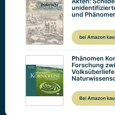
Akten: Schild
unidentifizier
und Phänomen
bei Amazon kau
Phänomen Kor
Forschung zw
Volksüberlief
Naturwissensc
Bei Amazon kau