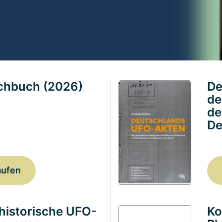
achbuch (2026)
De
de
de
De
aufen
historische UFO-
Ko