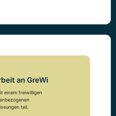
rbeit an GreWi
 einem freiwilligen
emenbezogenen
osungen teil.