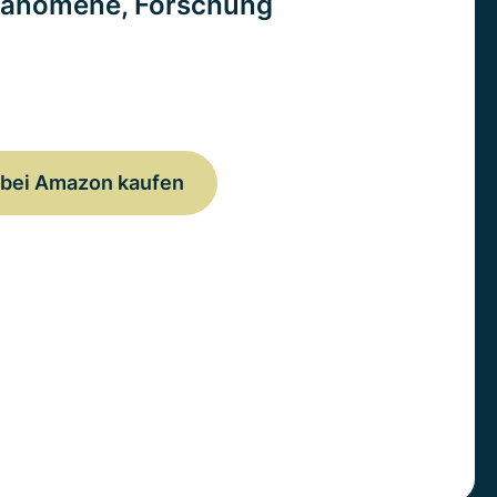
änomene, Forschung
bei Amazon kaufen