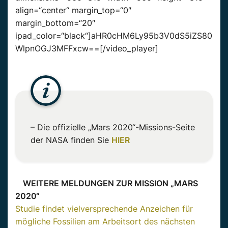
align=“center“ margin_top=“0″
margin_bottom=“20″
ipad_color=“black“]aHR0cHM6Ly95b3V0dS5iZS80
WlpnOGJ3MFFxcw==[/video_player]
– Die offizielle „Mars 2020“-Missions-Seite
der NASA finden Sie
HIER
WEITERE MELDUNGEN ZUR MISSION „MARS
2020“
Studie findet vielversprechende Anzeichen für
mögliche Fossilien am Arbeitsort des nächsten