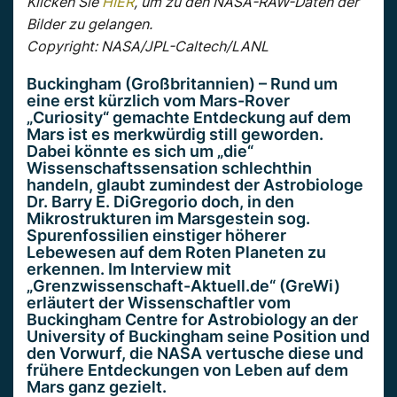
Klicken Sie
HIER
, um zu den NASA-RAW-Daten der
Bilder zu gelangen.
Copyright: NASA/JPL-Caltech/LANL
Buckingham (Großbritannien) – Rund um
eine erst kürzlich vom Mars-Rover
„Curiosity“ gemachte Entdeckung auf dem
Mars ist es merkwürdig still geworden.
Dabei könnte es sich um „die“
Wissenschaftssensation schlechthin
handeln, glaubt zumindest der Astrobiologe
Dr. Barry E. DiGregorio doch, in den
Mikrostrukturen im Marsgestein sog.
Spurenfossilien einstiger höherer
Lebewesen auf dem Roten Planeten zu
erkennen. Im Interview mit
„Grenzwissenschaft-Aktuell.de“ (GreWi)
erläutert der Wissenschaftler vom
Buckingham Centre for Astrobiology an der
University of Buckingham seine Position und
den Vorwurf, die NASA vertusche diese und
frühere Entdeckungen von Leben auf dem
Mars ganz gezielt.