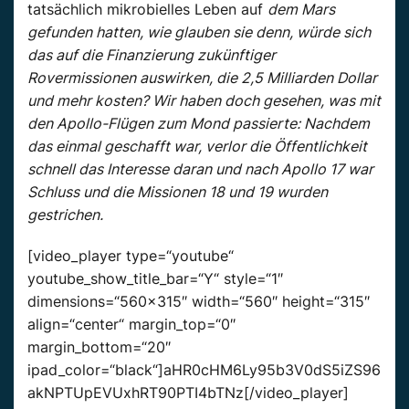
tatsächlich mikrobielles Leben auf
dem Mars
gefunden hatten, wie glauben sie denn, würde sich
das auf die Finanzierung zukünftiger
Rovermissionen auswirken, die 2,5 Milliarden Dollar
und mehr kosten? Wir haben doch gesehen, was mit
den Apollo-Flügen zum Mond passierte: Nachdem
das einmal geschafft war, verlor die Öffentlichkeit
schnell das Interesse daran und nach Apollo 17 war
Schluss und die Missionen 18 und 19 wurden
gestrichen.
[video_player type=“youtube“
youtube_show_title_bar=“Y“ style=“1″
dimensions=“560×315″ width=“560″ height=“315″
align=“center“ margin_top=“0″
margin_bottom=“20″
ipad_color=“black“]aHR0cHM6Ly95b3V0dS5iZS96
akNPTUpEVUxhRT90PTI4bTNz[/video_player]