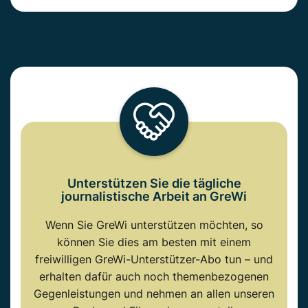
Unterstützen Sie die tägliche
journalistische Arbeit an GreWi
Wenn Sie GreWi unterstützen möchten, so
können Sie dies am besten mit einem
freiwilligen GreWi-Unterstützer-Abo tun – und
erhalten dafür auch noch themenbezogenen
Gegenleistungen und nehmen an allen unseren