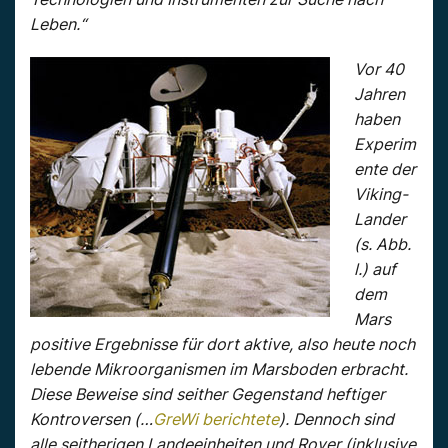
Leben.“
Vor 40
Jahren
haben
Experim
ente der
Viking-
Lander
(s. Abb.
l.) auf
dem
Mars
positive Ergebnisse für dort aktive, also heute noch
lebende Mikroorganismen im Marsboden erbracht.
Diese Beweise sind seither Gegenstand heftiger
Kontroversen (…
GreWi berichtete
). Dennoch sind
alle seitherigen Landeeinheiten und Rover (inklusive