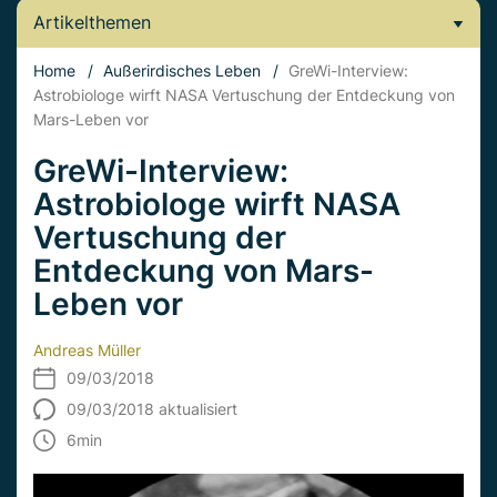
Artikelthemen
Home
/
Außerirdisches Leben
/
GreWi-Interview:
Astrobiologe wirft NASA Vertuschung der Entdeckung von
Mars-Leben vor
GreWi-Interview:
Astrobiologe wirft NASA
Vertuschung der
Entdeckung von Mars-
Leben vor
Andreas Müller
09/03/2018
09/03/2018 aktualisiert
6
min