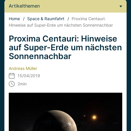
Artikelthemen
Home
/
Space & Raumfahrt
/
Proxima Centauri:
Hinweise auf Super-Erde um nächsten Sonnennachbar
Proxima Centauri: Hinweise
auf Super-Erde um nächsten
Sonnennachbar
Andreas Müller
15/04/2019
2
min