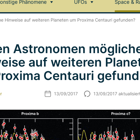
onstige Phänomene
UFOs
Space & R
e Hinweise auf weiteren Planeten um Proxima Centauri gefunden?
n Astronomen möglich
eise auf weiteren Plane
roxima Centauri gefun
r
13/09/2017
13/09/2017 aktualisier