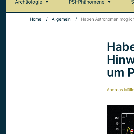
Archäologie
PSI-Phänomene
S
Home
/
Allgemein
/
Haben Astronomen möglich
Habe
Hinw
um P
Andreas Mülle