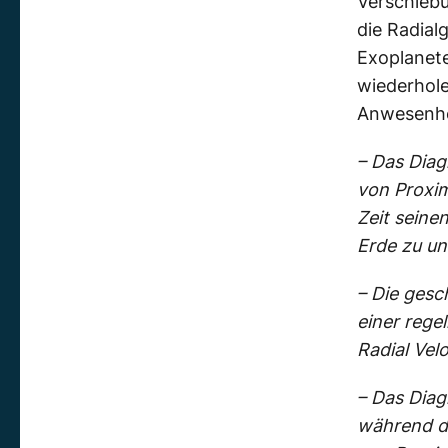
Verschiebu
die Radia
Exoplanete
wiederhol
Anwesenhei
– Das Diag
von Proxim
Zeit seine
Erde zu un
– Die gesc
einer rege
Radial Vel
– Das Diag
während de