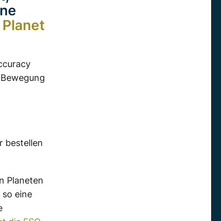
one
 Planet
ccuracy
ie Bewegung
 bestellen
n Planeten
 so eine
e