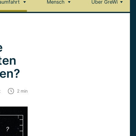
aumfahrt
Mensch
Über GreWi
e
ten
den?
t
2
min