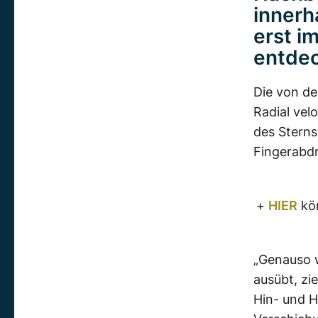
innerh
erst i
entdec
Die von d
Radial vel
des Sterns
Fingerabd
+
HIER
kön
„Genauso w
ausübt, zi
Hin- und H