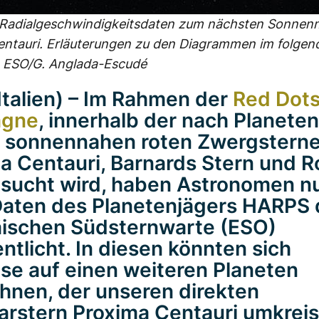
 Radialgeschwindigkeitsdaten zum nächsten Sonnen
ntauri. Erläuterungen zu den Diagrammen im folgen
: ESO/G. Anglada-Escudé
(Italien) – Im Rahmen der
Red Dots
gne
, innerhalb der nach Planete
 sonnennahen roten Zwergstern
a Centauri, Barnards Stern und R
sucht wird, haben Astronomen n
aten des Planetenjägers HARPS 
ischen Südsternwarte (ESO)
entlicht. In diesen könnten sich
se auf einen weiteren Planeten
hnen, der unseren direkten
rstern Proxima Centauri umkreis