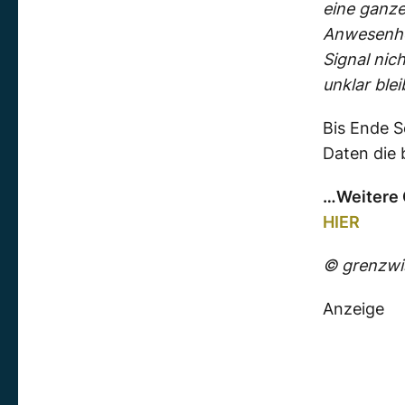
eine ganze
Anwesenhei
Signal nic
unklar blei
Bis Ende 
Daten die 
…Weitere 
HIER
© grenzwis
Anzeige