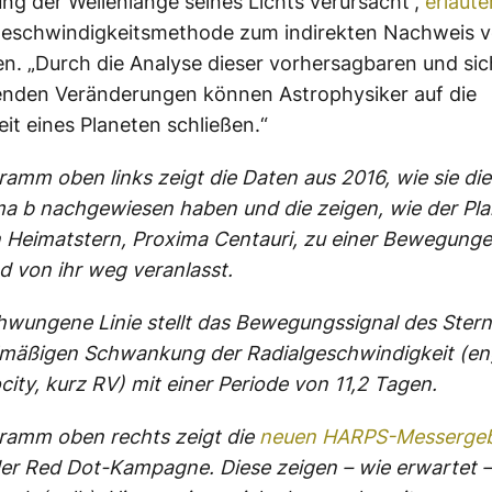
ng der Wellenlänge seines Lichts verursacht“,
erläute
lgeschwindigkeitsmethode zum indirekten Nachweis 
n. „Durch die Analyse dieser vorhersagbaren und sic
enden Veränderungen können Astrophysiker auf die
t eines Planeten schließen.“
ramm oben links zeigt die Daten aus 2016, wie sie die
a b nachgewiesen haben und die zeigen, wie der Pla
n Heimatstern, Proxima Centauri, zu einer Bewegunge
d von ihr weg veranlasst.
hwungene Linie stellt das Bewegungssignal des Sterns
lmäßigen Schwankung der Radialgeschwindigkeit (en
ocity, kurz RV) mit einer Periode von 11,2 Tagen.
ramm oben rechts zeigt die
neuen HARPS-Messergeb
r Red Dot-Kampagne. Diese zeigen – wie erwartet –