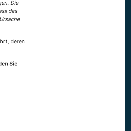
gen. Die
ass das
 Ursache
hrt, deren
den Sie