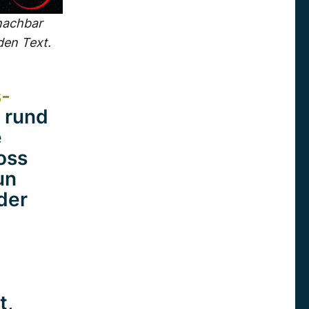
nachbar
den Text.
-
n rund
e
oss
un
der
t,