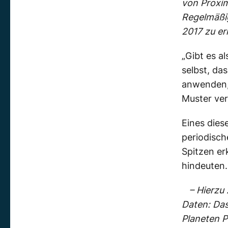
von Proxim
Regelmäßig
2017 zu e
„Gibt es a
selbst, d
anwenden, 
Muster ve
Eines dies
periodisch
Spitzen er
hindeuten.
– Hierzu
Daten: Das
Planeten P