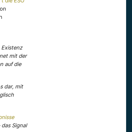
rt die ESO
von
h
 Existenz
net mit der
n auf die
 dar, mit
glisch
nisse
 das Signal