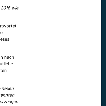
 2016 wie
ntwortet
ge
ieses
an nach
utliche
eten
e neuen
ekannten
 erzeugen